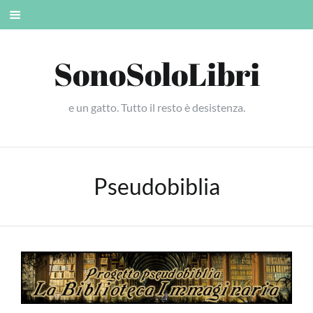
Skip
Mobile
to
menu
content
SonoSoloLibri
e un gatto. Tutto il resto è desistenza.
Pseudobiblia