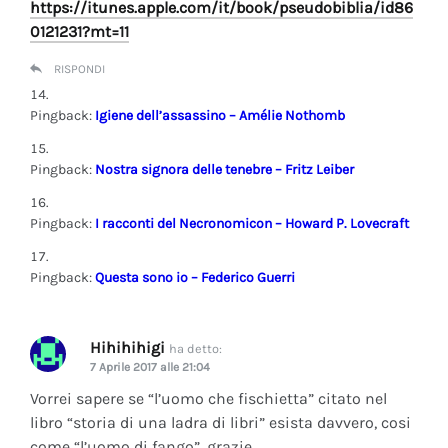
https://itunes.apple.com/it/book/pseudobiblia/id86
0121231?mt=11
RISPONDI
Pingback:
Igiene dell’assassino – Amélie Nothomb
Pingback:
Nostra signora delle tenebre – Fritz Leiber
Pingback:
I racconti del Necronomicon – Howard P. Lovecraft
Pingback:
Questa sono io – Federico Guerri
Hihihihigi
ha detto:
7 Aprile 2017 alle 21:04
Vorrei sapere se “l’uomo che fischietta” citato nel
libro “storia di una ladra di libri” esista davvero, cosi
come “l’uomo di fango”, grazie