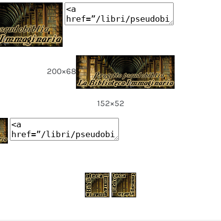
200×68
152×52