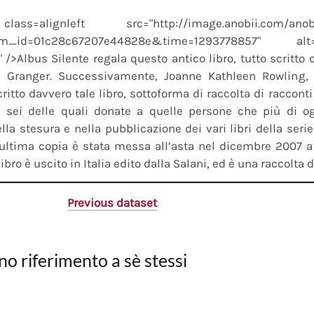
s=alignleft src="http://image.anobii.com/anobi
em_id=01c28c67207e44828e&time=1293778857" al
" />Albus Silente regala questo antico libro, tutto scritto
 Granger. Successivamente, Joanne Kathleen Rowling
critto davvero tale libro, sottoforma di raccolta di raccont
, sei delle quali donate a quelle persone che più di og
lla stesura e nella pubblicazione dei vari libri della serie
ultima copia è stata messa all’asta nel dicembre 2007 a 
ibro è uscito in Italia edito dalla Salani, ed è una raccolta di
Previous dataset
no riferimento a sè stessi