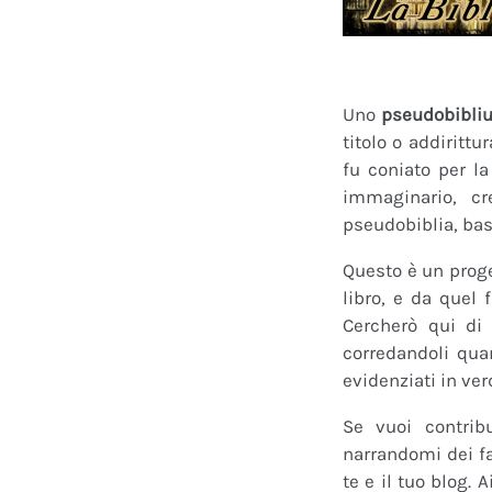
Uno
pseudobibli
titolo o addirittu
fu coniato per l
immaginario, cr
pseudobiblia, bas
Questo è un proge
libro, e da quel 
Cercherò qui di 
corredandoli quan
evidenziati in ver
Se vuoi contrib
narrandomi dei fan
te e il tuo blog.