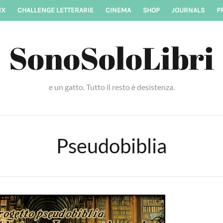
IX
CHALLENGE LETTERARIE
CINEMA
SHOP
JOURNALS
P
SonoSoloLibri
e un gatto. Tutto il resto è desistenza.
Pseudobiblia