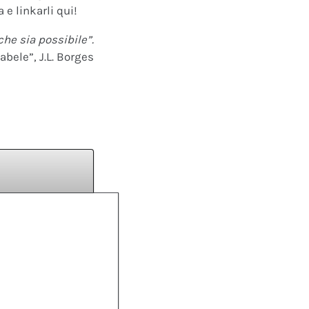
 e linkarli qui!
che sia possibile”.
abele”, J.L. Borges