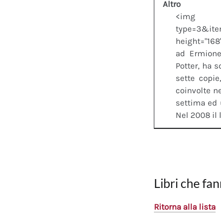
Altro
<img clas
type=3&it
height="168
ad Ermione
Potter, ha s
sette copie
coinvolte ne
settima ed 
Nel 2008 il l
Libri che fan
Ritorna alla lista