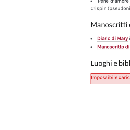
Pene d’amore 
Crispin (pseudon
Manoscritti 
Diario
di Mary
i
Manoscritto
di
Luoghi e bib
Impossibile caric