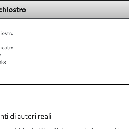
chiostro
iostro
iostro
e
nke
nti di autori reali