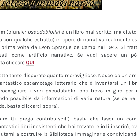
um
(plurale:
pseudobiblia
) è un libro mai scritto, ma citat
ra con qualche estratto) in opere di narrativa realmente es
a prima volta da Lyon Sprague de Camp nel 1947. Si tratt
eati come artificio narrativo. Se vuoi sapere un pò
ta cliccare
QUI
.
tto tanto disperato quanto meraviglioso. Nasce da un amor
fantastico escamotage letterario che è inventarsi un lib
raccogliere i vari pseudobiblia che trovo in giro per i
do possibile da informazioni di varia natura (se ce ne s
de, basta cliccarci sopra).
uire (ti prego contribuisci!!) basta che lasci un co
tastici libri inesistenti che hai trovato, e io li inserirò,
 Aiutami a costruire la Biblioteca Immaginaria condividendo