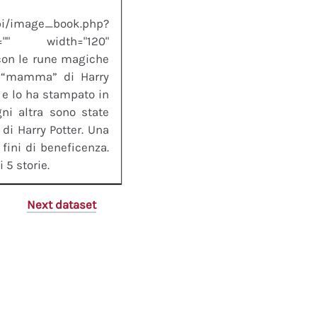
/image_book.php?
t="" width="120"
 con le rune magiche
, “mamma” di Harry
i e lo ha stampato in
ni altra sono state
 di Harry Potter. Una
fini di beneficenza.
 5 storie.
Next dataset