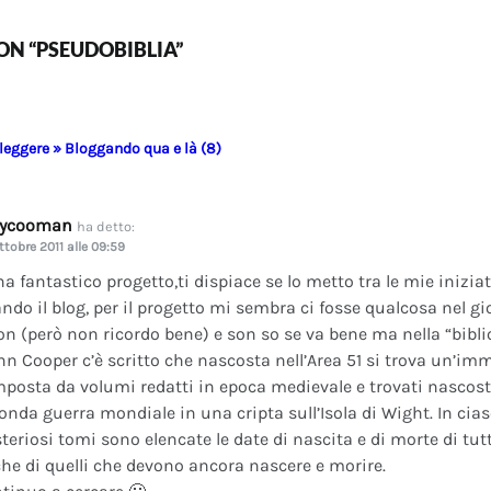
N “PSEUDOBIBLIA”
 leggere » Bloggando qua e là (8)
dycooman
ha detto:
ttobre 2011 alle 09:59
na fantastico progetto,ti dispiace se lo metto tra le mie inizi
ando il blog, per il progetto mi sembra ci fosse qualcosa nel gi
on (però non ricordo bene) e son so se va bene ma nella “bibli
nn Cooper c’è scritto che nascosta nell’Area 51 si trova un’im
posta da volumi redatti in epoca medievale e trovati nascosti 
onda guerra mondiale in una cripta sull’Isola di Wight. In cia
teriosi tomi sono elencate le date di nascita e di morte di tutt
he di quelli che devono ancora nascere e morire.