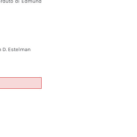
perduto di Edmund
n D. Estelman