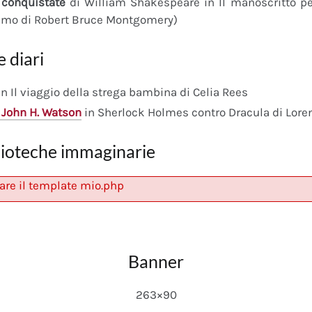
conquistate
di William Shakespeare in Il manoscritto 
imo di Robert Bruce Montgomery)
e diari
n Il viaggio della strega bambina di Celia Rees
 John H. Watson
in Sherlock Holmes contro Dracula di Lore
lioteche immaginarie
are il template mio.php
Banner
263×90