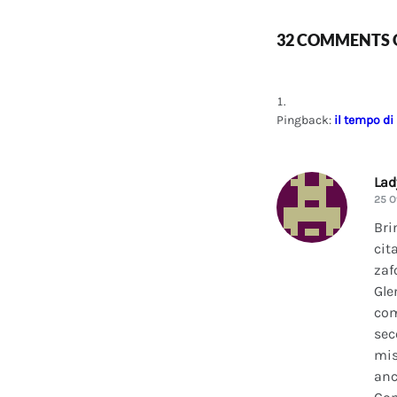
32 COMMENTS O
Pingback:
il tempo di
La
25 O
Bri
cit
zaf
Gle
com
sec
mis
anc