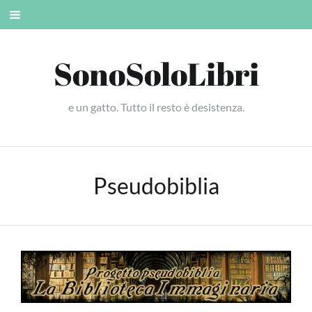
Skip
Mobile
to
menu
content
SonoSoloLibri
e un gatto. Tutto il resto è desistenza.
Pseudobiblia