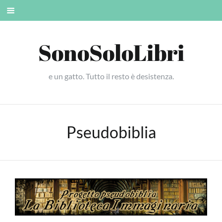
Skip
Mobile
to
menu
content
SonoSoloLibri
e un gatto. Tutto il resto è desistenza.
Pseudobiblia