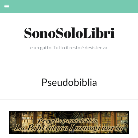
Skip
Mobile
to
menu
content
SonoSoloLibri
e un gatto. Tutto il resto è desistenza.
Pseudobiblia