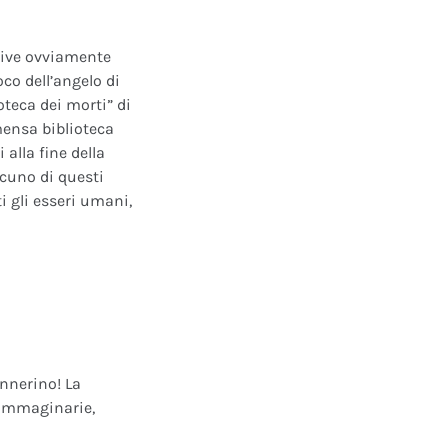
ative ovviamente
oco dell’angelo di
oteca dei morti” di
mensa biblioteca
alla fine della
scuno di questi
i gli esseri umani,
annerino! La
e immaginarie,