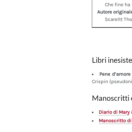
Che fine ha 
Autore original
Scareltt Th
Libri inesiste
Pene d’amore 
Crispin (pseudon
Manoscritti 
Diario
di Mary
i
Manoscritto
di