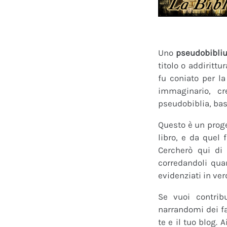
Uno
pseudobibli
titolo o addirittu
fu coniato per l
immaginario, cr
pseudobiblia, bas
Questo è un proge
libro, e da quel 
Cercherò qui di 
corredandoli quan
evidenziati in ver
Se vuoi contrib
narrandomi dei fan
te e il tuo blog.