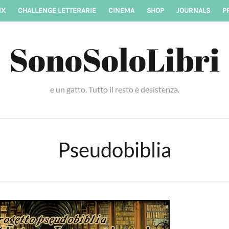
IX
CHALLENGE LETTERARIE
CINEMA
SHOP
JOURNALS
P
SonoSoloLibri
e un gatto. Tutto il resto è desistenza.
Pseudobiblia