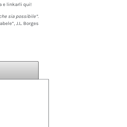
 e linkarli qui!
che sia possibile”.
abele”, J.L. Borges