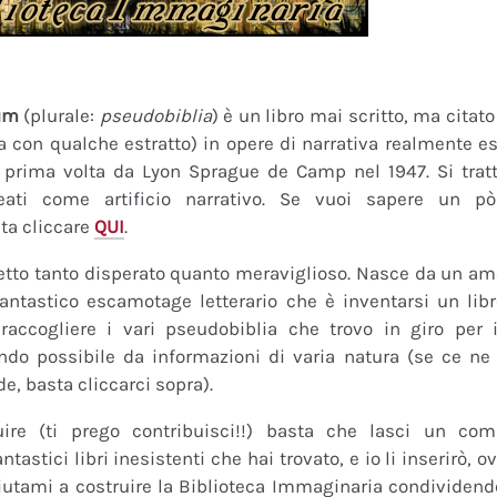
um
(plurale:
pseudobiblia
) è un libro mai scritto, ma citat
ra con qualche estratto) in opere di narrativa realmente es
a prima volta da Lyon Sprague de Camp nel 1947. Si tratt
eati come artificio narrativo. Se vuoi sapere un pò
ta cliccare
QUI
.
tto tanto disperato quanto meraviglioso. Nasce da un amor
fantastico escamotage letterario che è inventarsi un lib
raccogliere i vari pseudobiblia che trovo in giro per i
do possibile da informazioni di varia natura (se ce ne s
de, basta cliccarci sopra).
uire (ti prego contribuisci!!) basta che lasci un co
tastici libri inesistenti che hai trovato, e io li inserirò,
 Aiutami a costruire la Biblioteca Immaginaria condividendo