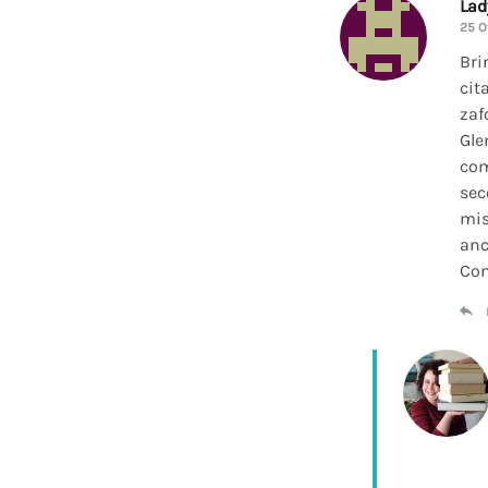
La
25 O
Bri
cit
zaf
Gle
com
sec
mis
anc
Con