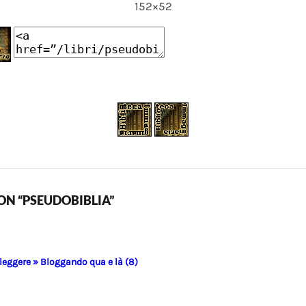
152×52
N “PSEUDOBIBLIA”
 leggere » Bloggando qua e là (8)