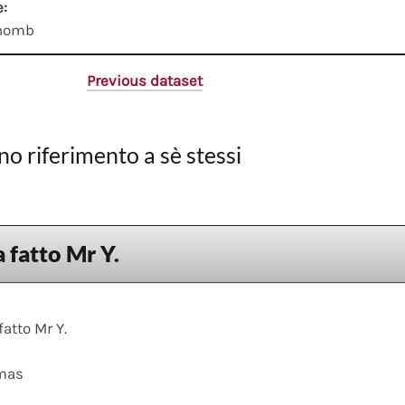
e:
thomb
Previous dataset
no riferimento a sè stessi
 fatto Mr Y.
fatto Mr Y.
mas