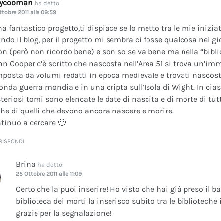
dycooman
ha detto:
ttobre 2011 alle 09:59
na fantastico progetto,ti dispiace se lo metto tra le mie inizi
ando il blog, per il progetto mi sembra ci fosse qualcosa nel gi
on (però non ricordo bene) e son so se va bene ma nella “bibli
nn Cooper c’è scritto che nascosta nell’Area 51 si trova un’im
posta da volumi redatti in epoca medievale e trovati nascosti 
onda guerra mondiale in una cripta sull’Isola di Wight. In cia
teriosi tomi sono elencate le date di nascita e di morte di tutt
he di quelli che devono ancora nascere e morire.
tinuo a cercare 🙂
RISPONDI
Brina
ha detto:
25 Ottobre 2011 alle 11:09
Certo che la puoi inserire! Ho visto che hai già preso il b
biblioteca dei morti la inserisco subito tra le bibliotech
grazie per la segnalazione!