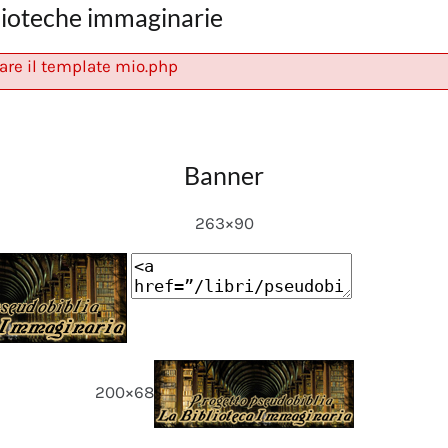
lioteche immaginarie
are il template mio.php
Banner
263×90
200×68