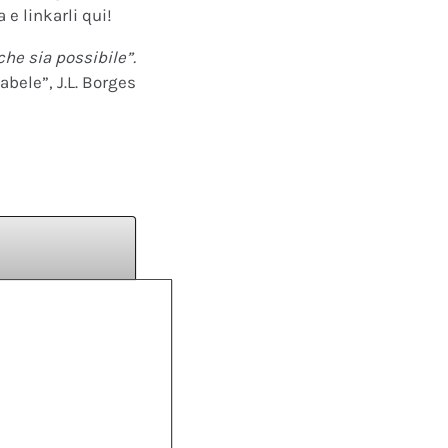
 e linkarli qui!
che sia possibile”.
abele”, J.L. Borges