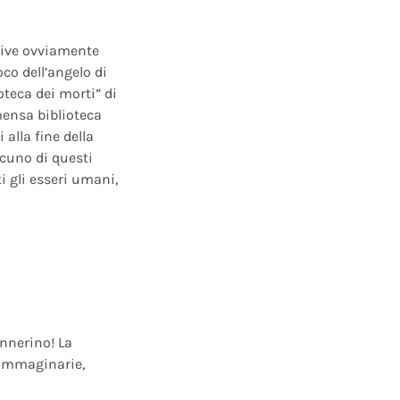
ative ovviamente
oco dell’angelo di
oteca dei morti” di
mensa biblioteca
alla fine della
scuno di questi
i gli esseri umani,
annerino! La
e immaginarie,