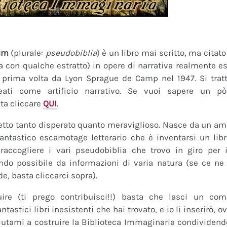
um
(plurale:
pseudobiblia
) è un libro mai scritto, ma citat
ra con qualche estratto) in opere di narrativa realmente es
a prima volta da Lyon Sprague de Camp nel 1947. Si tratt
eati come artificio narrativo. Se vuoi sapere un pò
ta cliccare
QUI
.
tto tanto disperato quanto meraviglioso. Nasce da un amor
fantastico escamotage letterario che è inventarsi un lib
raccogliere i vari pseudobiblia che trovo in giro per i
do possibile da informazioni di varia natura (se ce ne s
de, basta cliccarci sopra).
uire (ti prego contribuisci!!) basta che lasci un co
tastici libri inesistenti che hai trovato, e io li inserirò,
 Aiutami a costruire la Biblioteca Immaginaria condividendo