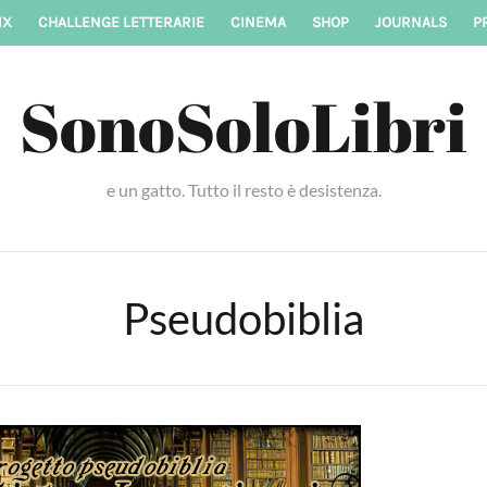
IX
CHALLENGE LETTERARIE
CINEMA
SHOP
JOURNALS
P
SonoSoloLibri
e un gatto. Tutto il resto è desistenza.
Pseudobiblia