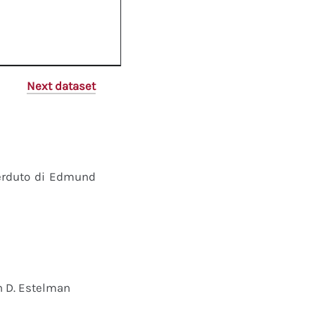
Next dataset
perduto di Edmund
n D. Estelman