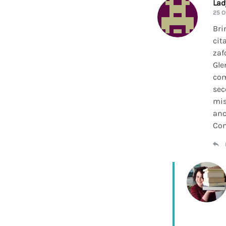
La
25 O
Bri
cit
zaf
Gle
com
sec
mis
anc
Con