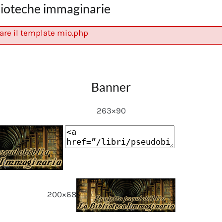
lioteche immaginarie
are il template mio.php
Banner
263×90
200×68