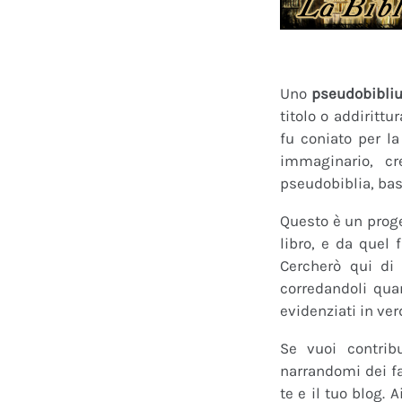
Uno
pseudobibli
titolo o addirittu
fu coniato per l
immaginario, cr
pseudobiblia, bas
Questo è un proge
libro, e da quel 
Cercherò qui di 
corredandoli quan
evidenziati in ver
Se vuoi contrib
narrandomi dei fan
te e il tuo blog.