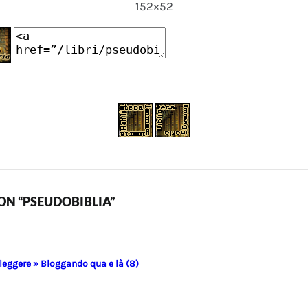
152×52
N “PSEUDOBIBLIA”
 leggere » Bloggando qua e là (8)