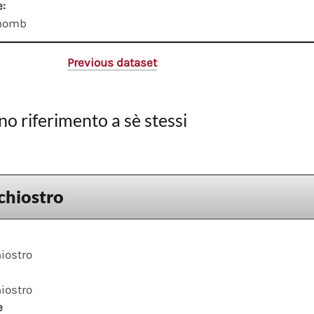
e:
thomb
Previous dataset
no riferimento a sè stessi
chiostro
iostro
iostro
e