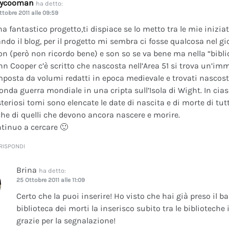
dycooman
ha detto:
ttobre 2011 alle 09:59
na fantastico progetto,ti dispiace se lo metto tra le mie inizi
ando il blog, per il progetto mi sembra ci fosse qualcosa nel gi
on (però non ricordo bene) e son so se va bene ma nella “bibli
nn Cooper c’è scritto che nascosta nell’Area 51 si trova un’im
posta da volumi redatti in epoca medievale e trovati nascosti 
onda guerra mondiale in una cripta sull’Isola di Wight. In cia
teriosi tomi sono elencate le date di nascita e di morte di tutt
he di quelli che devono ancora nascere e morire.
tinuo a cercare 🙂
RISPONDI
Brina
ha detto:
25 Ottobre 2011 alle 11:09
Certo che la puoi inserire! Ho visto che hai già preso il b
biblioteca dei morti la inserisco subito tra le bibliotech
grazie per la segnalazione!