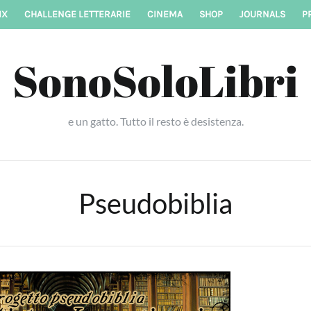
IX
CHALLENGE LETTERARIE
CINEMA
SHOP
JOURNALS
P
SonoSoloLibri
e un gatto. Tutto il resto è desistenza.
Pseudobiblia