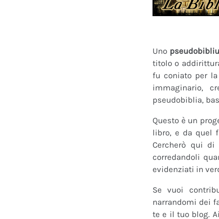
Uno
pseudobibli
titolo o addirittu
fu coniato per l
immaginario, cr
pseudobiblia, bas
Questo è un proge
libro, e da quel 
Cercherò qui di 
corredandoli quan
evidenziati in ver
Se vuoi contrib
narrandomi dei fan
te e il tuo blog.