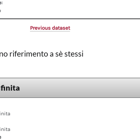
e:
o
Previous dataset
no riferimento a sè stessi
nfinita
inita
inita
e