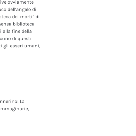
ative ovviamente
oco dell’angelo di
oteca dei morti” di
mensa biblioteca
alla fine della
scuno di questi
i gli esseri umani,
annerino! La
e immaginarie,