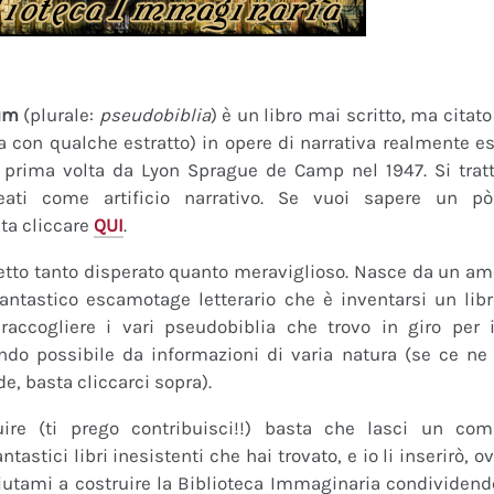
um
(plurale:
pseudobiblia
) è un libro mai scritto, ma citat
ra con qualche estratto) in opere di narrativa realmente es
a prima volta da Lyon Sprague de Camp nel 1947. Si tratt
eati come artificio narrativo. Se vuoi sapere un pò
ta cliccare
QUI
.
tto tanto disperato quanto meraviglioso. Nasce da un amor
fantastico escamotage letterario che è inventarsi un lib
raccogliere i vari pseudobiblia che trovo in giro per i
do possibile da informazioni di varia natura (se ce ne s
de, basta cliccarci sopra).
uire (ti prego contribuisci!!) basta che lasci un co
tastici libri inesistenti che hai trovato, e io li inserirò,
 Aiutami a costruire la Biblioteca Immaginaria condividendo