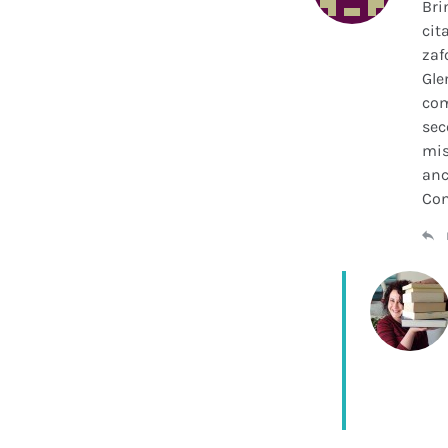
Bri
cit
zaf
Gle
com
sec
mis
anc
Con