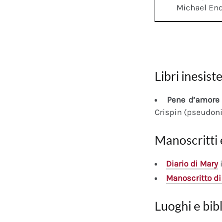
Michael En
Libri inesiste
Pene d’amore 
Crispin (pseudon
Manoscritti 
Diario
di Mary
i
Manoscritto
di
Luoghi e bib