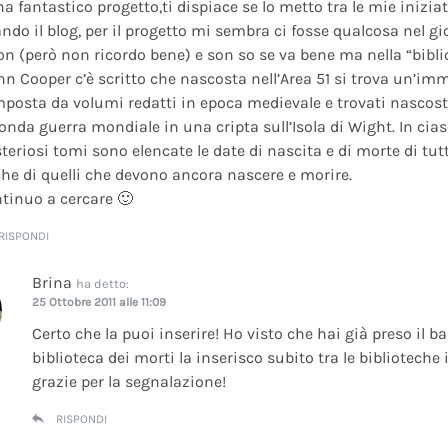
na fantastico progetto,ti dispiace se lo metto tra le mie inizi
ando il blog, per il progetto mi sembra ci fosse qualcosa nel gi
on (però non ricordo bene) e son so se va bene ma nella “bibli
nn Cooper c’è scritto che nascosta nell’Area 51 si trova un’im
posta da volumi redatti in epoca medievale e trovati nascosti 
onda guerra mondiale in una cripta sull’Isola di Wight. In cia
teriosi tomi sono elencate le date di nascita e di morte di tutt
he di quelli che devono ancora nascere e morire.
tinuo a cercare 🙂
RISPONDI
Brina
ha detto:
25 Ottobre 2011 alle 11:09
Certo che la puoi inserire! Ho visto che hai già preso il b
biblioteca dei morti la inserisco subito tra le bibliotech
grazie per la segnalazione!
RISPONDI