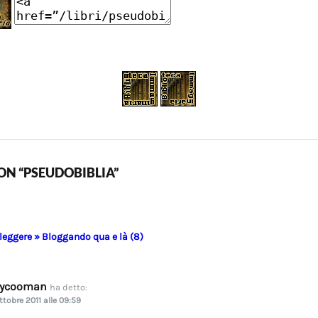
N “PSEUDOBIBLIA”
 leggere » Bloggando qua e là (8)
dycooman
ha detto:
ttobre 2011 alle 09:59