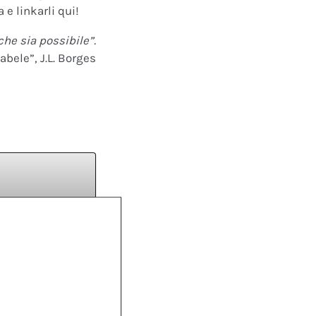
 e linkarli qui!
che sia possibile”.
abele”, J.L. Borges