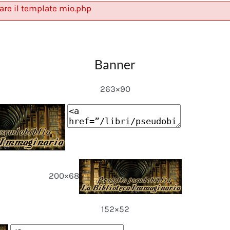
are il template mio.php
Banner
263×90
200×68
152×52