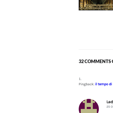
32 COMMENTS O
Pingback:
il tempo di
La
25 O