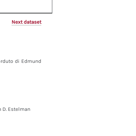
Next dataset
perduto di Edmund
n D. Estelman