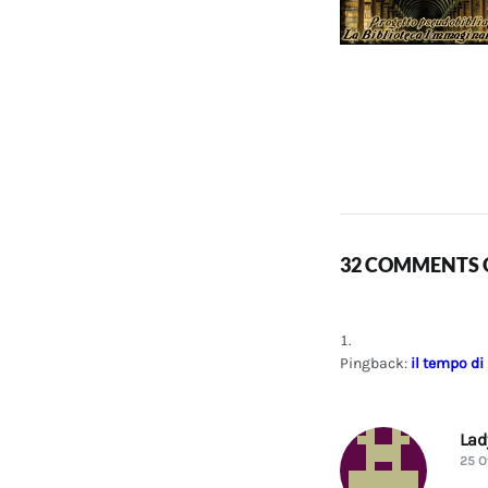
32 COMMENTS O
Pingback:
il tempo di
La
25 O