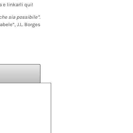
 e linkarli qui!
che sia possibile”.
abele”, J.L. Borges