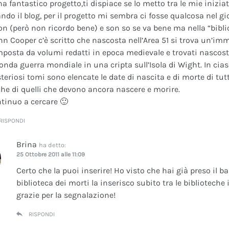
na fantastico progetto,ti dispiace se lo metto tra le mie inizi
ando il blog, per il progetto mi sembra ci fosse qualcosa nel gi
on (però non ricordo bene) e son so se va bene ma nella “bibli
nn Cooper c’è scritto che nascosta nell’Area 51 si trova un’im
posta da volumi redatti in epoca medievale e trovati nascosti 
onda guerra mondiale in una cripta sull’Isola di Wight. In cia
teriosi tomi sono elencate le date di nascita e di morte di tutt
he di quelli che devono ancora nascere e morire.
tinuo a cercare 🙂
RISPONDI
Brina
ha detto:
25 Ottobre 2011 alle 11:09
Certo che la puoi inserire! Ho visto che hai già preso il b
biblioteca dei morti la inserisco subito tra le bibliotech
grazie per la segnalazione!
RISPONDI