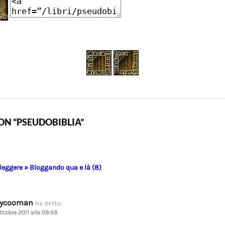
N “PSEUDOBIBLIA”
 leggere » Bloggando qua e là (8)
dycooman
ha detto:
ttobre 2011 alle 09:59