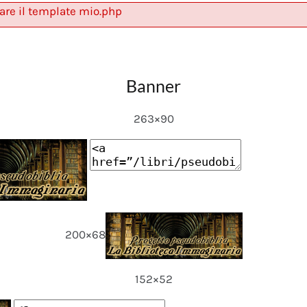
are il template mio.php
Banner
263×90
200×68
152×52