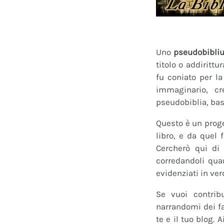
Uno
pseudobibli
titolo o addirittu
fu coniato per l
immaginario, cr
pseudobiblia, bas
Questo è un proge
libro, e da quel 
Cercherò qui di 
corredandoli quan
evidenziati in ver
Se vuoi contrib
narrandomi dei fan
te e il tuo blog.