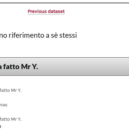
Previous dataset
no riferimento a sè stessi
 fatto Mr Y.
fatto Mr Y.
mas
fatto Mr Y.
e