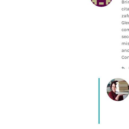
Bri
cit
zaf
Gle
com
sec
mis
anc
Con