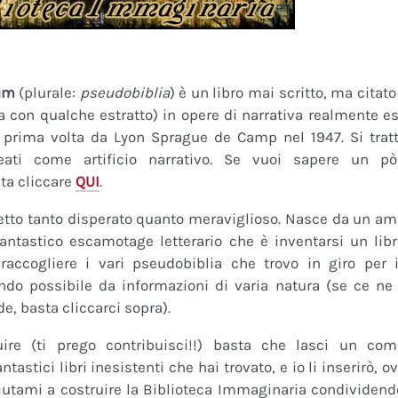
um
(plurale:
pseudobiblia
) è un libro mai scritto, ma citat
ra con qualche estratto) in opere di narrativa realmente es
a prima volta da Lyon Sprague de Camp nel 1947. Si tratt
eati come artificio narrativo. Se vuoi sapere un pò
ta cliccare
QUI
.
tto tanto disperato quanto meraviglioso. Nasce da un amor
fantastico escamotage letterario che è inventarsi un lib
raccogliere i vari pseudobiblia che trovo in giro per i
do possibile da informazioni di varia natura (se ce ne s
de, basta cliccarci sopra).
uire (ti prego contribuisci!!) basta che lasci un co
tastici libri inesistenti che hai trovato, e io li inserirò,
 Aiutami a costruire la Biblioteca Immaginaria condividendo