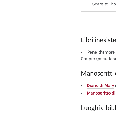
Scareltt Th
Libri inesiste
Pene d’amore 
Crispin (pseudon
Manoscritti 
Diario
di Mary
i
Manoscritto
di
Luoghi e bib