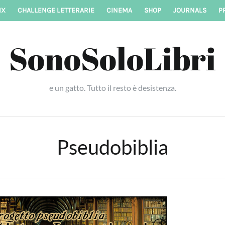
IX
CHALLENGE LETTERARIE
CINEMA
SHOP
JOURNALS
P
SonoSoloLibri
e un gatto. Tutto il resto è desistenza.
Pseudobiblia