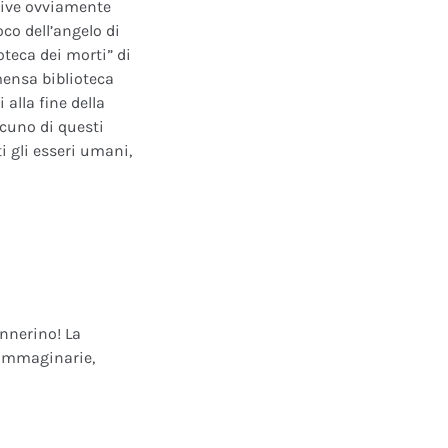
ative ovviamente
oco dell’angelo di
oteca dei morti” di
mensa biblioteca
alla fine della
scuno di questi
i gli esseri umani,
annerino! La
e immaginarie,