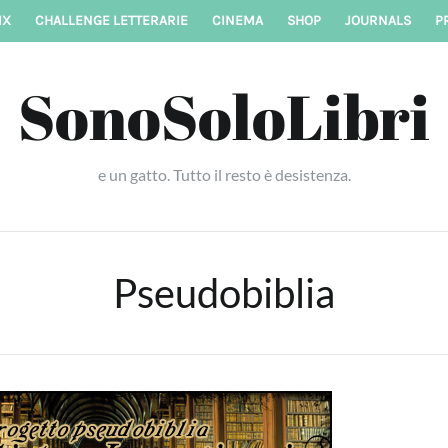
IX
CHALLENGE LETTERARIE
CINEMA
SHOP
JOURNALS
P
SonoSoloLibri
e un gatto. Tutto il resto è desistenza.
Pseudobiblia