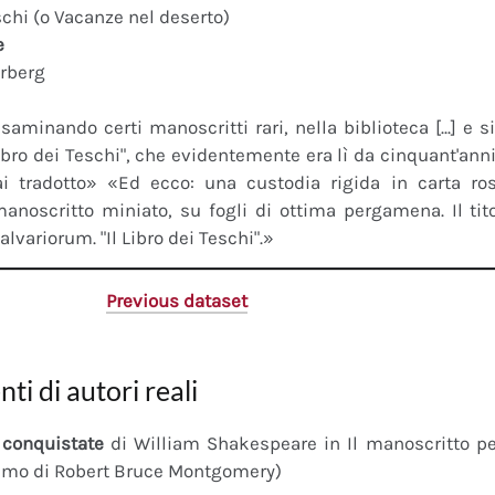
schi (o Vacanze nel deserto)
e
erberg
saminando certi manoscritti rari, nella biblioteca [...] e 
"Libro dei Teschi", che evidentemente era lì da cinquant'an
ai tradotto» «Ed ecco: una custodia rigida in carta r
anoscritto miniato, su fogli di ottima pergamena. Il tito
calvariorum. "Il Libro dei Teschi".»
Previous dataset
nti di autori reali
conquistate
di William Shakespeare in Il manoscritto 
imo di Robert Bruce Montgomery)