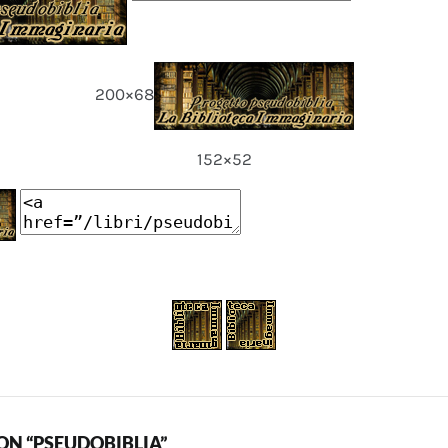
200×68
152×52
N “PSEUDOBIBLIA”