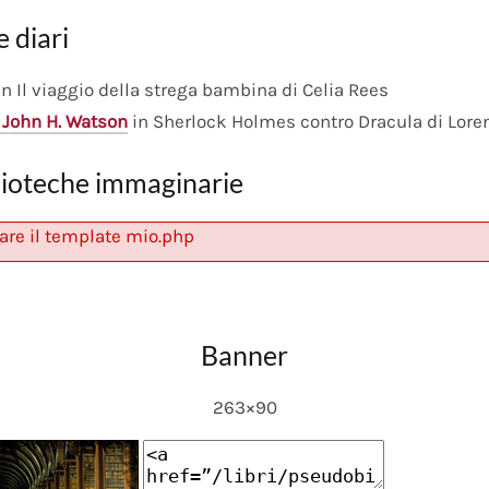
e diari
n Il viaggio della strega bambina di Celia Rees
 John H. Watson
in Sherlock Holmes contro Dracula di Lore
lioteche immaginarie
are il template mio.php
Banner
263×90