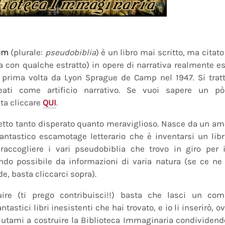
um
(plurale:
pseudobiblia
) è un libro mai scritto, ma citat
ra con qualche estratto) in opere di narrativa realmente es
a prima volta da Lyon Sprague de Camp nel 1947. Si tratt
eati come artificio narrativo. Se vuoi sapere un pò
ta cliccare
QUI
.
tto tanto disperato quanto meraviglioso. Nasce da un amor
fantastico escamotage letterario che è inventarsi un lib
raccogliere i vari pseudobiblia che trovo in giro per i
do possibile da informazioni di varia natura (se ce ne s
de, basta cliccarci sopra).
uire (ti prego contribuisci!!) basta che lasci un co
tastici libri inesistenti che hai trovato, e io li inserirò,
 Aiutami a costruire la Biblioteca Immaginaria condividendo