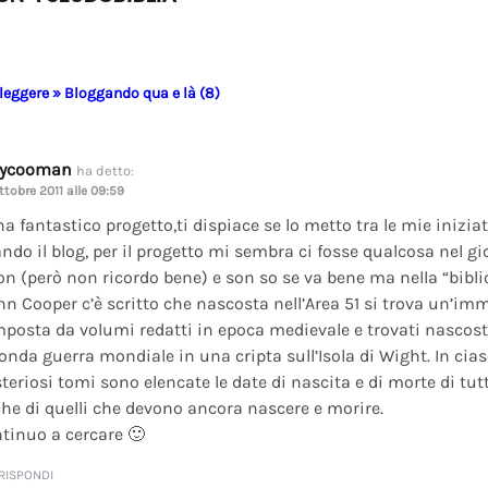
 leggere » Bloggando qua e là (8)
dycooman
ha detto:
ttobre 2011 alle 09:59
na fantastico progetto,ti dispiace se lo metto tra le mie inizi
ando il blog, per il progetto mi sembra ci fosse qualcosa nel gi
on (però non ricordo bene) e son so se va bene ma nella “bibli
nn Cooper c’è scritto che nascosta nell’Area 51 si trova un’im
posta da volumi redatti in epoca medievale e trovati nascosti 
onda guerra mondiale in una cripta sull’Isola di Wight. In cia
teriosi tomi sono elencate le date di nascita e di morte di tutt
he di quelli che devono ancora nascere e morire.
tinuo a cercare 🙂
RISPONDI