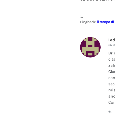
Pingback:
il tempo di
La
25 O
Bri
cit
zaf
Gle
com
sec
mis
anc
Con