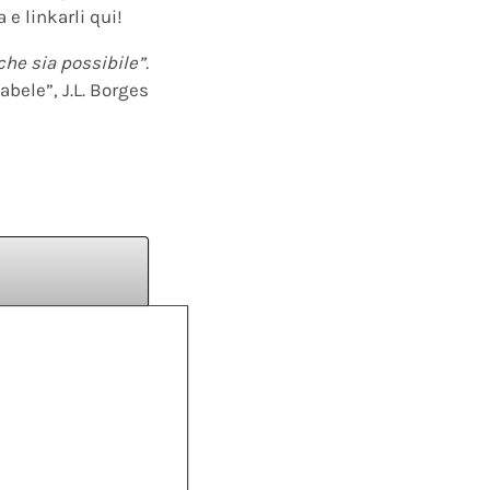
 e linkarli qui!
che sia possibile”.
abele”, J.L. Borges