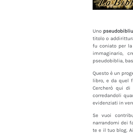
Uno
pseudobibli
titolo o addirittu
fu coniato per l
immaginario, cr
pseudobiblia, bas
Questo è un proge
libro, e da quel 
Cercherò qui di 
corredandoli quan
evidenziati in ver
Se vuoi contrib
narrandomi dei fan
te e il tuo blog.