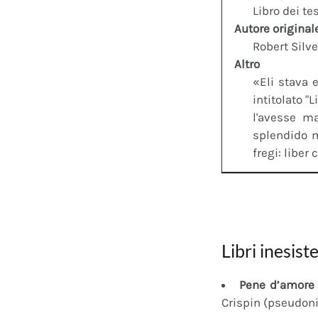
Libro dei te
Autore original
Robert Silv
Altro
«Eli stava e
intitolato 
l'avesse m
splendido m
fregi: liber 
Libri inesiste
Pene d’amore 
Crispin (pseudon