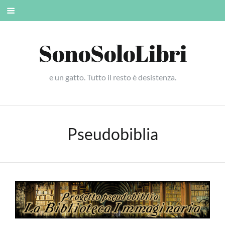
Skip
Mobile
to
menu
content
SonoSoloLibri
e un gatto. Tutto il resto è desistenza.
Pseudobiblia