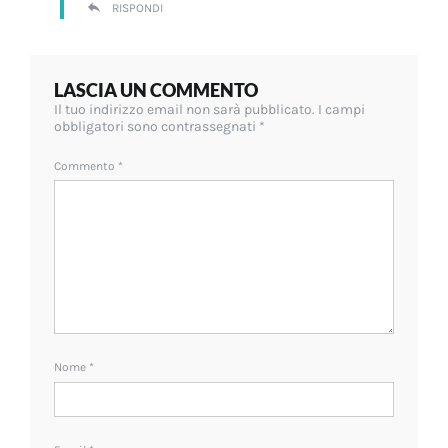
RISPONDI
LASCIA UN COMMENTO
Il tuo indirizzo email non sarà pubblicato.
I campi
obbligatori sono contrassegnati
*
Commento
*
Nome
*