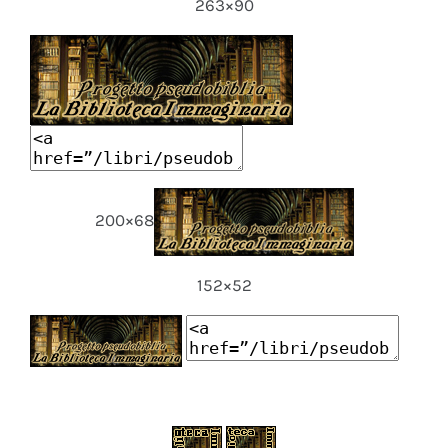
263×90
200×68
152×52