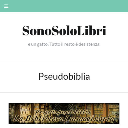
Skip
Mobile
to
menu
content
SonoSoloLibri
e un gatto. Tutto il resto è desistenza.
Pseudobiblia