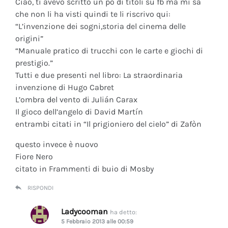
Ciao, ti avevo scritto un po di titoli su fb ma mi sa
che non li ha visti quindi te li riscrivo qui:
“L’invenzione dei sogni,storia del cinema delle
origini”
“Manuale pratico di trucchi con le carte e giochi di
prestigio.”
Tutti e due presenti nel libro: La straordinaria
invenzione di Hugo Cabret
L’ombra del vento di Julián Carax
Il gioco dell’angelo di David Martín
entrambi citati in “Il prigioniero del cielo” di Zafòn
questo invece è nuovo
Fiore Nero
citato in Frammenti di buio di Mosby
RISPONDI
Ladycooman
ha detto:
5 Febbraio 2013 alle 00:59