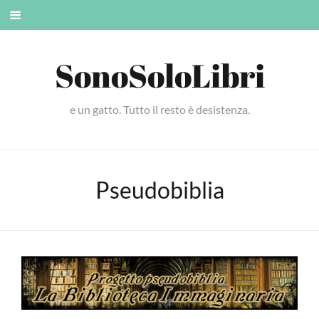
Skip
Mobile
to
menu
content
SonoSoloLibri
e un gatto. Tutto il resto è desistenza.
Pseudobiblia