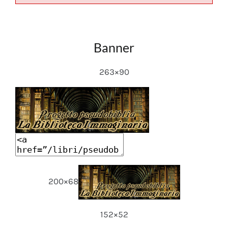
Banner
263×90
200×68
152×52