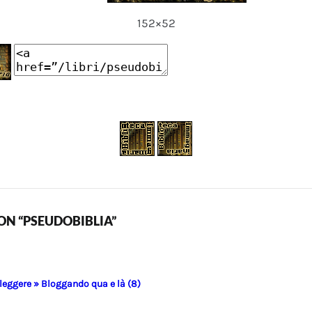
152×52
N “PSEUDOBIBLIA”
 leggere » Bloggando qua e là (8)