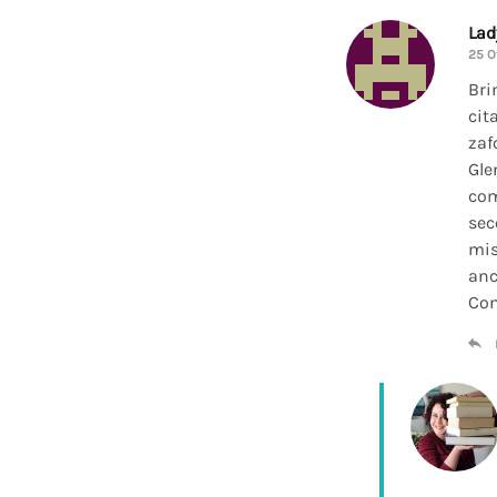
La
25 O
Bri
cit
zaf
Gle
com
sec
mis
anc
Con