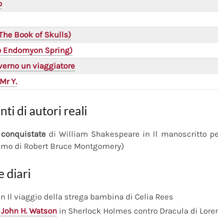
o
(The Book of Skulls)
(o Endomyon Spring)
verno un viaggiatore
Mr Y.
nti di autori reali
conquistate
di William Shakespeare in Il manoscritto 
imo di Robert Bruce Montgomery)
e diari
n Il viaggio della strega bambina di Celia Rees
 John H. Watson
in Sherlock Holmes contro Dracula di Lore