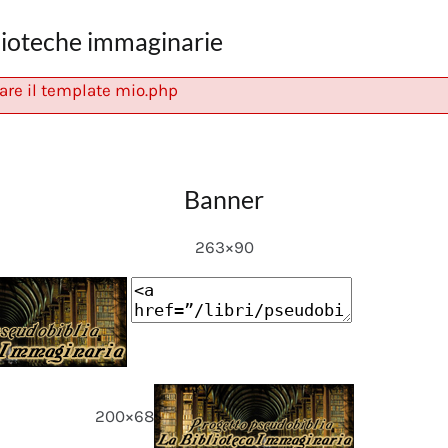
lioteche immaginarie
are il template mio.php
Banner
263×90
200×68