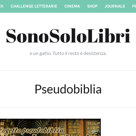
IX
CHALLENGE LETTERARIE
CINEMA
SHOP
JOURNALS
P
SonoSoloLibri
e un gatto. Tutto il resto è desistenza.
Pseudobiblia