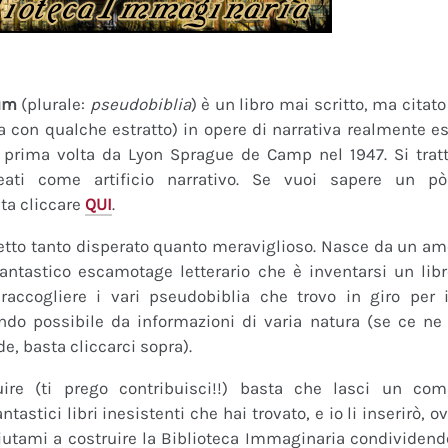
um
(plurale:
pseudobiblia
) è un libro mai scritto, ma citat
ra con qualche estratto) in opere di narrativa realmente es
a prima volta da Lyon Sprague de Camp nel 1947. Si tratt
eati come artificio narrativo. Se vuoi sapere un pò
ta cliccare
QUI
.
tto tanto disperato quanto meraviglioso. Nasce da un amor
fantastico escamotage letterario che è inventarsi un lib
raccogliere i vari pseudobiblia che trovo in giro per i
do possibile da informazioni di varia natura (se ce ne s
de, basta cliccarci sopra).
uire (ti prego contribuisci!!) basta che lasci un co
tastici libri inesistenti che hai trovato, e io li inserirò,
 Aiutami a costruire la Biblioteca Immaginaria condividendo