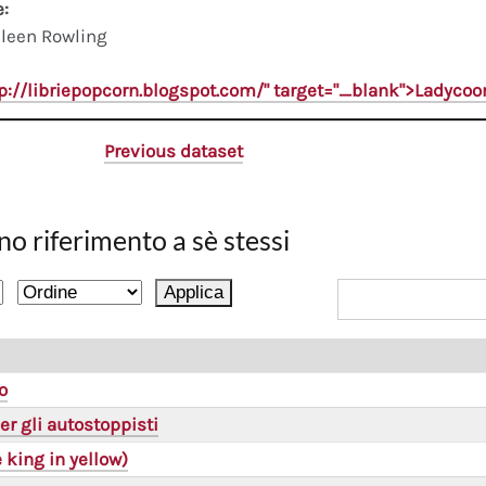
e:
leen Rowling
tp://libriepopcorn.blogspot.com/" target="_blank">Ladyco
Previous dataset
no riferimento a sè stessi
o
er gli autostoppisti
he king in yellow)