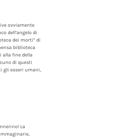
ative ovviamente
oco dell’angelo di
oteca dei morti” di
mensa biblioteca
alla fine della
scuno di questi
i gli esseri umani,
annerino! La
e immaginarie,