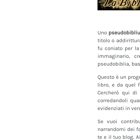
Uno
pseudobibli
titolo o addirittu
fu coniato per l
immaginario, cr
pseudobiblia, bas
Questo è un proge
libro, e da quel 
Cercherò qui di 
corredandoli quan
evidenziati in ver
Se vuoi contrib
narrandomi dei fan
te e il tuo blog.