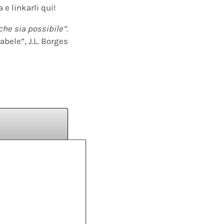
 e linkarli qui!
che sia possibile”.
abele”, J.L. Borges