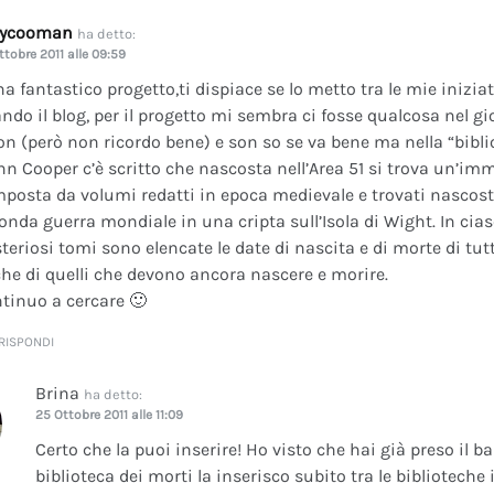
dycooman
ha detto:
ttobre 2011 alle 09:59
na fantastico progetto,ti dispiace se lo metto tra le mie inizi
ando il blog, per il progetto mi sembra ci fosse qualcosa nel gi
on (però non ricordo bene) e son so se va bene ma nella “bibli
nn Cooper c’è scritto che nascosta nell’Area 51 si trova un’im
posta da volumi redatti in epoca medievale e trovati nascosti 
onda guerra mondiale in una cripta sull’Isola di Wight. In cia
teriosi tomi sono elencate le date di nascita e di morte di tutt
he di quelli che devono ancora nascere e morire.
tinuo a cercare 🙂
RISPONDI
Brina
ha detto:
25 Ottobre 2011 alle 11:09
Certo che la puoi inserire! Ho visto che hai già preso il b
biblioteca dei morti la inserisco subito tra le bibliotech