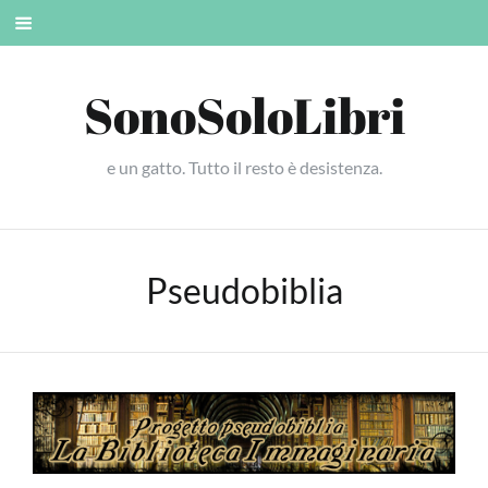
Skip
Mobile
to
menu
content
SonoSoloLibri
e un gatto. Tutto il resto è desistenza.
Pseudobiblia