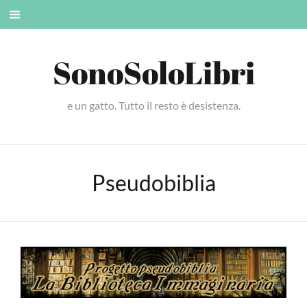
Skip
Mobile
to
menu
content
SonoSoloLibri
e un gatto. Tutto il resto è desistenza.
Pseudobiblia