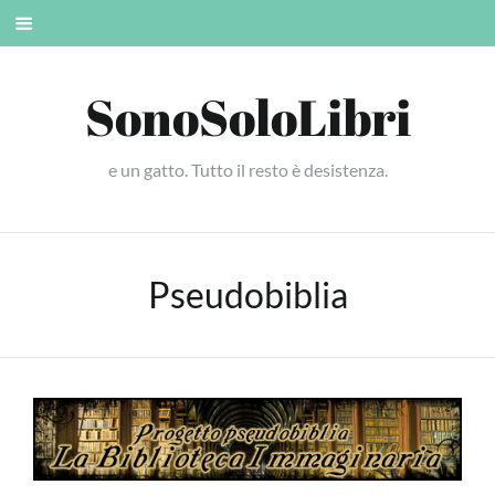
Skip
Mobile
to
menu
content
SonoSoloLibri
e un gatto. Tutto il resto è desistenza.
Pseudobiblia