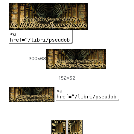
200×68
152×52