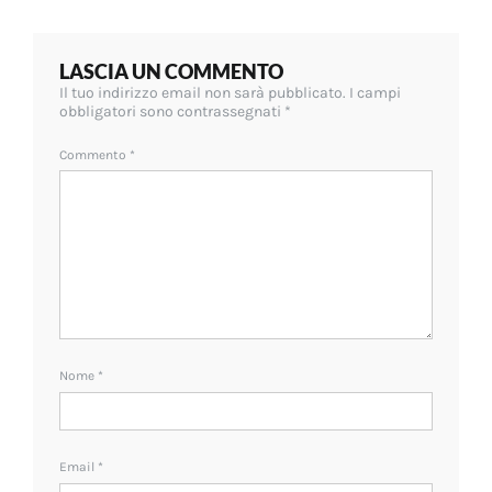
LASCIA UN COMMENTO
Il tuo indirizzo email non sarà pubblicato.
I campi
obbligatori sono contrassegnati
*
Commento
*
Nome
*
Email
*