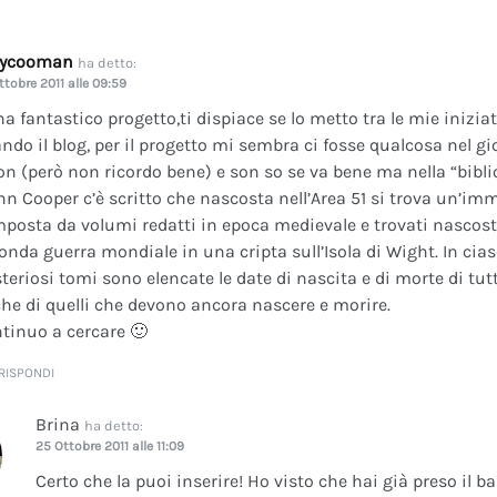
dycooman
ha detto:
ttobre 2011 alle 09:59
na fantastico progetto,ti dispiace se lo metto tra le mie inizi
ando il blog, per il progetto mi sembra ci fosse qualcosa nel gi
on (però non ricordo bene) e son so se va bene ma nella “bibli
nn Cooper c’è scritto che nascosta nell’Area 51 si trova un’im
posta da volumi redatti in epoca medievale e trovati nascosti 
onda guerra mondiale in una cripta sull’Isola di Wight. In cia
teriosi tomi sono elencate le date di nascita e di morte di tutt
he di quelli che devono ancora nascere e morire.
tinuo a cercare 🙂
RISPONDI
Brina
ha detto:
25 Ottobre 2011 alle 11:09
Certo che la puoi inserire! Ho visto che hai già preso il b