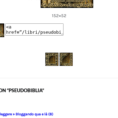
152×52
N “PSEUDOBIBLIA”
 leggere » Bloggando qua e là (8)