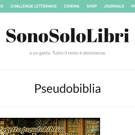
IX
CHALLENGE LETTERARIE
CINEMA
SHOP
JOURNALS
P
SonoSoloLibri
e un gatto. Tutto il resto è desistenza.
Pseudobiblia