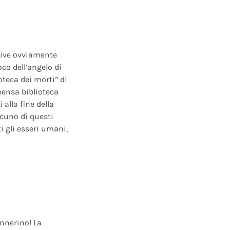
ative ovviamente
oco dell’angelo di
oteca dei morti” di
mensa biblioteca
alla fine della
scuno di questi
i gli esseri umani,
annerino! La