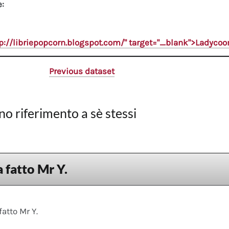
e:
tp://libriepopcorn.blogspot.com/" target="_blank">Ladyco
Previous dataset
no riferimento a sè stessi
 fatto Mr Y.
fatto Mr Y.