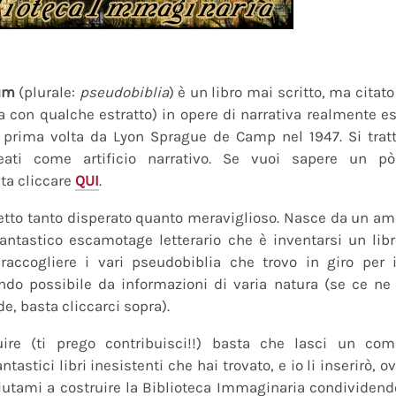
um
(plurale:
pseudobiblia
) è un libro mai scritto, ma citat
ra con qualche estratto) in opere di narrativa realmente es
a prima volta da Lyon Sprague de Camp nel 1947. Si tratt
eati come artificio narrativo. Se vuoi sapere un pò
ta cliccare
QUI
.
tto tanto disperato quanto meraviglioso. Nasce da un amor
fantastico escamotage letterario che è inventarsi un lib
raccogliere i vari pseudobiblia che trovo in giro per i
do possibile da informazioni di varia natura (se ce ne s
de, basta cliccarci sopra).
uire (ti prego contribuisci!!) basta che lasci un co
tastici libri inesistenti che hai trovato, e io li inserirò,
 Aiutami a costruire la Biblioteca Immaginaria condividendo