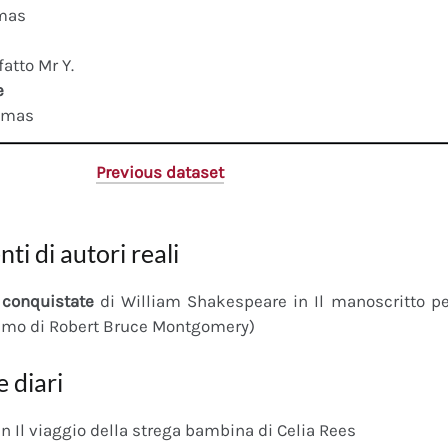
mas
fatto Mr Y.
e
omas
Previous dataset
nti di autori reali
conquistate
di William Shakespeare in Il manoscritto 
imo di Robert Bruce Montgomery)
e diari
n Il viaggio della strega bambina di Celia Rees