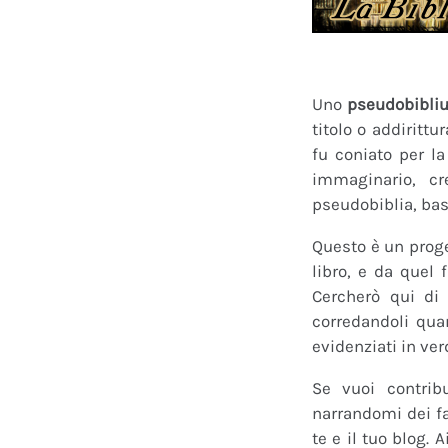
Uno
pseudobibli
titolo o addirittu
fu coniato per l
immaginario, cr
pseudobiblia, bas
Questo è un proge
libro, e da quel 
Cercherò qui di 
corredandoli quan
evidenziati in ver
Se vuoi contrib
narrandomi dei fan
te e il tuo blog.