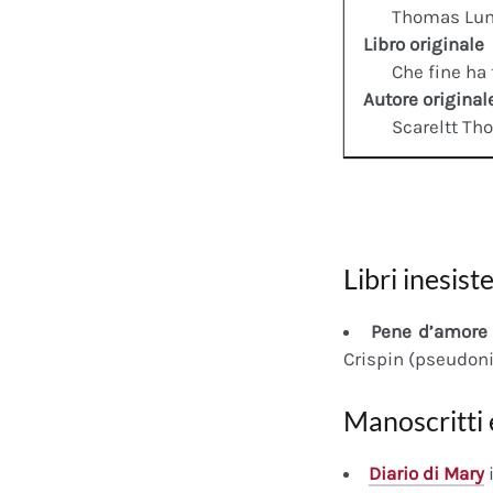
Thomas Lu
Libro originale
Che fine ha 
Autore original
Scareltt Th
Libri inesiste
Pene d’amore 
Crispin (pseudon
Manoscritti 
Diario
di Mary
i