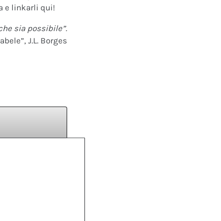
 e linkarli qui!
che sia possibile”.
abele”, J.L. Borges