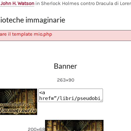
 John H. Watson
in Sherlock Holmes contro Dracula di Lore
lioteche immaginarie
are il template mio.php
Banner
263×90
200×68