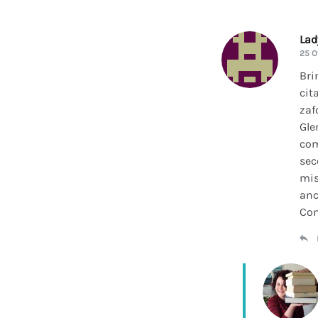
La
25 O
Bri
cit
zaf
Gle
com
sec
mis
anc
Con