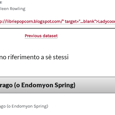
e:
leen Rowling
tp://libriepopcorn.blogspot.com/" target="_blank">Ladyco
Previous dataset
no riferimento a sè stessi
drago (o Endomyon Spring)
rago (o Endomyon Spring)