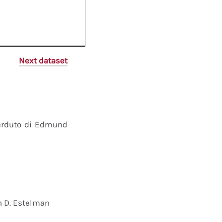
Next dataset
perduto di Edmund
n D. Estelman