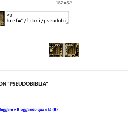
152×52
N “PSEUDOBIBLIA”
 leggere » Bloggando qua e là (8)