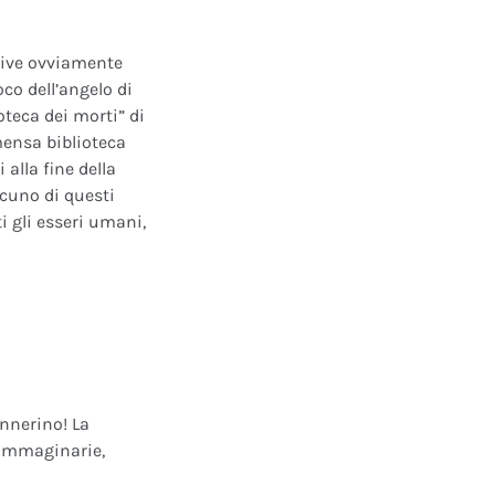
ative ovviamente
oco dell’angelo di
oteca dei morti” di
mensa biblioteca
alla fine della
scuno di questi
i gli esseri umani,
annerino! La
e immaginarie,