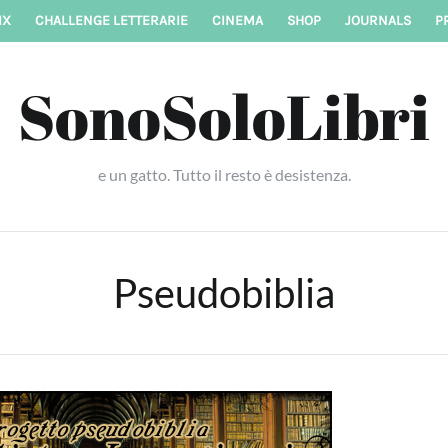
IX
CHALLENGE LETTERARIE
CINEMA
SHOP
JOURNALS
P
SonoSoloLibri
e un gatto. Tutto il resto è desistenza.
Pseudobiblia