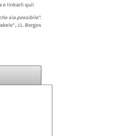
 e linkarli qui!
che sia possibile”.
abele”, J.L. Borges