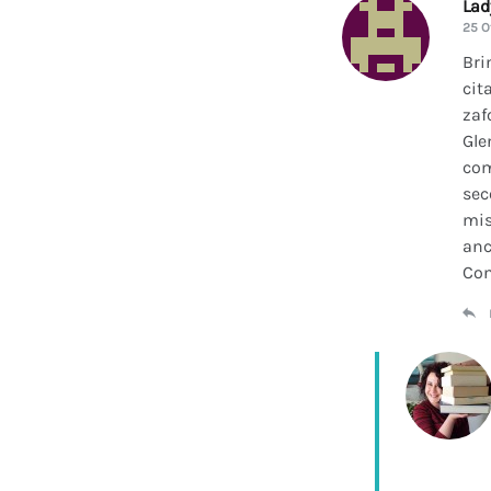
La
25 O
Bri
cit
zaf
Gle
com
sec
mis
anc
Con