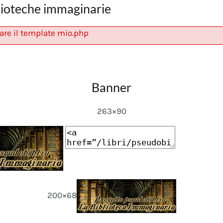
lioteche immaginarie
are il template mio.php
Banner
263×90
200×68