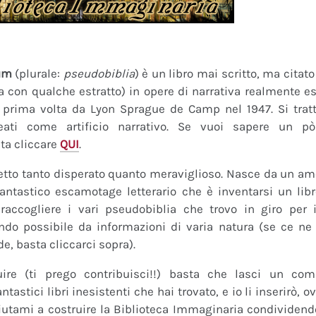
um
(plurale:
pseudobiblia
) è un libro mai scritto, ma citat
ra con qualche estratto) in opere di narrativa realmente es
a prima volta da Lyon Sprague de Camp nel 1947. Si tratt
eati come artificio narrativo. Se vuoi sapere un pò
ta cliccare
QUI
.
tto tanto disperato quanto meraviglioso. Nasce da un amor
fantastico escamotage letterario che è inventarsi un lib
raccogliere i vari pseudobiblia che trovo in giro per i
do possibile da informazioni di varia natura (se ce ne s
de, basta cliccarci sopra).
uire (ti prego contribuisci!!) basta che lasci un co
tastici libri inesistenti che hai trovato, e io li inserirò,
 Aiutami a costruire la Biblioteca Immaginaria condividendo