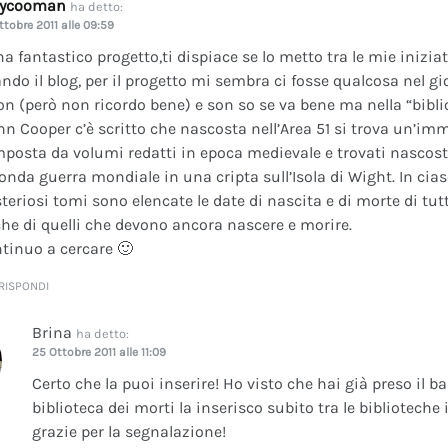
dycooman
ha detto:
ttobre 2011 alle 09:59
na fantastico progetto,ti dispiace se lo metto tra le mie inizi
ando il blog, per il progetto mi sembra ci fosse qualcosa nel gi
on (però non ricordo bene) e son so se va bene ma nella “bibli
nn Cooper c’è scritto che nascosta nell’Area 51 si trova un’im
posta da volumi redatti in epoca medievale e trovati nascosti 
onda guerra mondiale in una cripta sull’Isola di Wight. In cia
teriosi tomi sono elencate le date di nascita e di morte di tutt
he di quelli che devono ancora nascere e morire.
tinuo a cercare 🙂
RISPONDI
Brina
ha detto:
25 Ottobre 2011 alle 11:09
Certo che la puoi inserire! Ho visto che hai già preso il b
biblioteca dei morti la inserisco subito tra le bibliotech
grazie per la segnalazione!