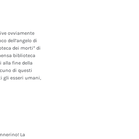
ative ovviamente
oco dell’angelo di
oteca dei morti” di
mensa biblioteca
alla fine della
scuno di questi
i gli esseri umani,
annerino! La