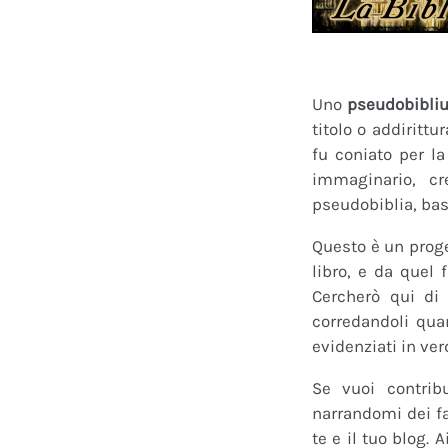
Uno
pseudobibli
titolo o addirittu
fu coniato per l
immaginario, cr
pseudobiblia, bas
Questo è un proge
libro, e da quel 
Cercherò qui di 
corredandoli quan
evidenziati in ver
Se vuoi contrib
narrandomi dei fan
te e il tuo blog.