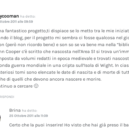
dycooman
ha detto:
ttobre 2011 alle 09:59
na fantastico progetto,ti dispiace se lo metto tra le mie inizi
ando il blog, per il progetto mi sembra ci fosse qualcosa nel gi
on (però non ricordo bene) e son so se va bene ma nella “bibli
nn Cooper c’è scritto che nascosta nell’Area 51 si trova un’im
posta da volumi redatti in epoca medievale e trovati nascosti 
onda guerra mondiale in una cripta sull’Isola di Wight. In cia
teriosi tomi sono elencate le date di nascita e di morte di tutt
he di quelli che devono ancora nascere e morire.
tinuo a cercare 🙂
RISPONDI
Brina
ha detto:
25 Ottobre 2011 alle 11:09
Certo che la puoi inserire! Ho visto che hai già preso il b