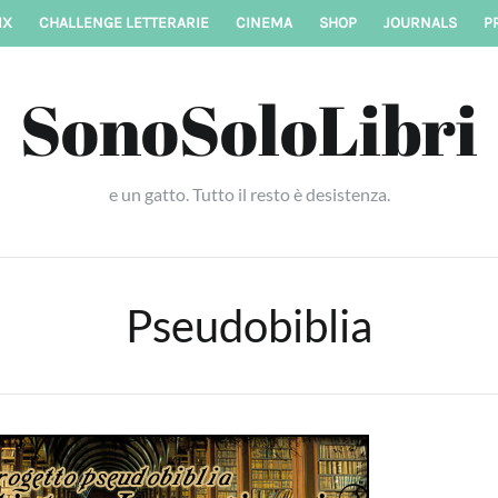
IX
CHALLENGE LETTERARIE
CINEMA
SHOP
JOURNALS
P
SonoSoloLibri
e un gatto. Tutto il resto è desistenza.
Pseudobiblia