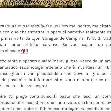
um
(plurale:
pseudobiblia
) è un libro mai scritto, ma citat
ra con qualche estratto) in opere di narrativa realmente es
a prima volta da Lyon Sprague de Camp nel 1947. Si tratt
eati come artificio narrativo. Se vuoi sapere un pò
ta cliccare
QUI
.
tto tanto disperato quanto meraviglioso. Nasce da un amor
fantastico escamotage letterario che è inventarsi un lib
raccogliere i vari pseudobiblia che trovo in giro per i
do possibile da informazioni di varia natura (se ce ne s
de, basta cliccarci sopra).
uire (ti prego contribuisci!!) basta che lasci un co
tastici libri inesistenti che hai trovato, e io li inserirò,
 Aiutami a costruire la Biblioteca Immaginaria condividendo