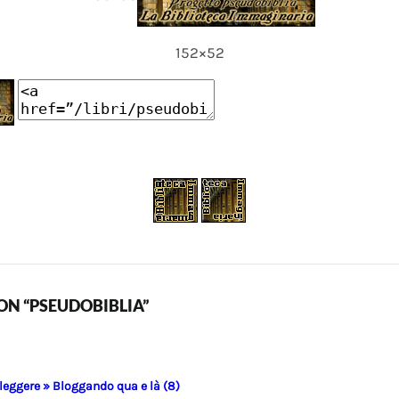
152×52
N “PSEUDOBIBLIA”
 leggere » Bloggando qua e là (8)