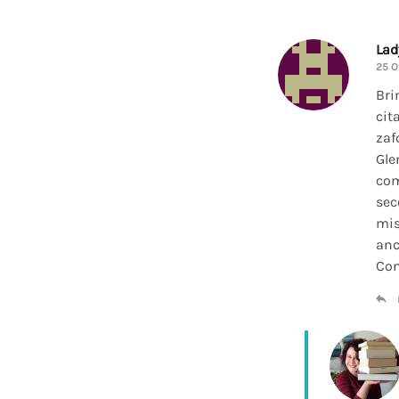
La
25 O
Bri
cit
zaf
Gle
com
sec
mis
anc
Con