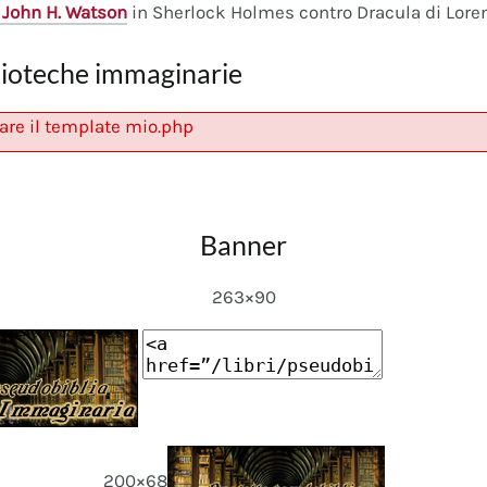
 John H. Watson
in Sherlock Holmes contro Dracula di Lore
lioteche immaginarie
are il template mio.php
Banner
263×90
200×68