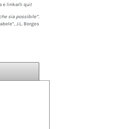
 e linkarli qui!
che sia possibile”.
abele”, J.L. Borges