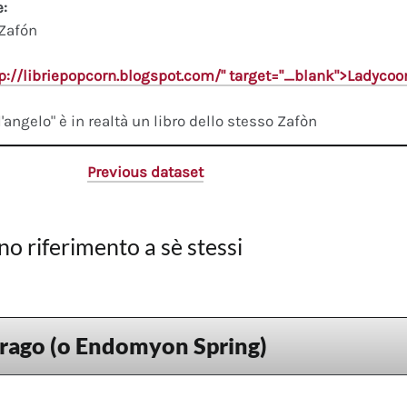
e:
 Zafón
tp://libriepopcorn.blogspot.com/" target="_blank">Ladyco
l'angelo" è in realtà un libro dello stesso Zafòn
Previous dataset
no riferimento a sè stessi
drago (o Endomyon Spring)