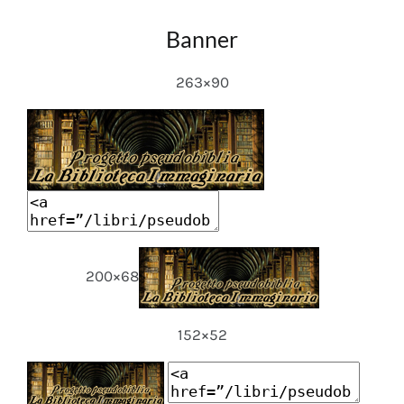
Banner
263×90
200×68
152×52