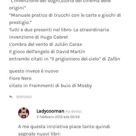
“L’invenzione dei sogni,storia del cinema delle
origini”
“Manuale pratico di trucchi con le carte e giochi di
prestigio.”
Tutti e due presenti nel libro: La straordinaria
invenzione di Hugo Cabret
L’ombra del vento di Julián Carax
Il gioco dell’angelo di David Martín
entrambi citati in “Il prigioniero del cielo” di Zafòn
questo invece è nuovo
Fiore Nero
citato in Frammenti di buio di Mosby
RISPONDI
Ladycooman
ha detto:
5 Febbraio 2013 alle 00:59
A me questa iniziativa piace tanto quindi
segnalo nuovi libri: