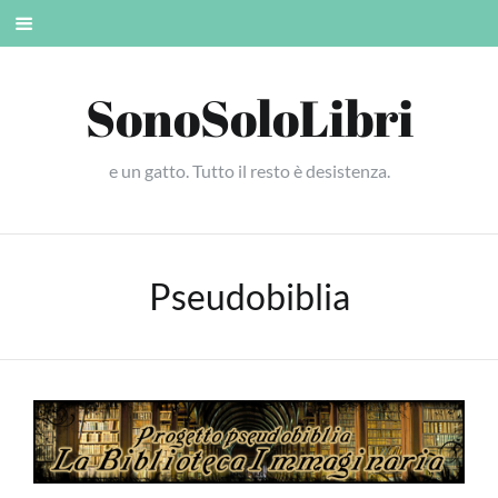
Skip
Mobile
to
menu
content
SonoSoloLibri
e un gatto. Tutto il resto è desistenza.
Pseudobiblia