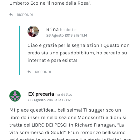
Umberto Eco ne ‘Il nome della Rosa’.
RISPONDI
Brina
ha detto:
26 Agosto 2013 alle 11:14
Ciao e grazie per le segnalazioni! Questo non
credo sia uno pseudobiblium, ho cercato su
internet e pare esista!
RISPONDI
EX precaria
ha detto:
26 Agosto 2013 alle 08:17
Mi piace quest’idea… bellissima! Ti suggerisco un
libro da inserire nella sezione Manoscritti e diari: si
tratta del LIBRO DEI PESCI in Richard Flanagan, “La
vita sommersa di Gould”. E’ un romanzo bellissimo
ed è scritto in due colori come “La storia infinita”, per