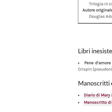
Trilogia in 
Autore original
Douglas A
Libri inesiste
Pene d’amore 
Crispin (pseudon
Manoscritti 
Diario
di Mary
i
Manoscritto
di