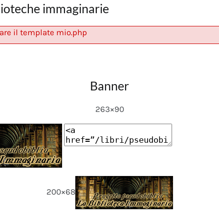
lioteche immaginarie
are il template mio.php
Banner
263×90
200×68