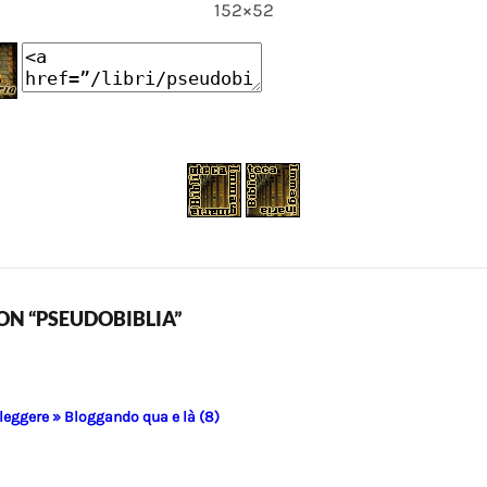
152×52
N “PSEUDOBIBLIA”
 leggere » Bloggando qua e là (8)