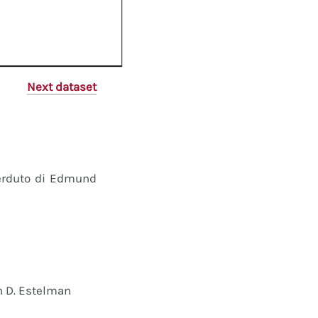
Next dataset
perduto di Edmund
n D. Estelman