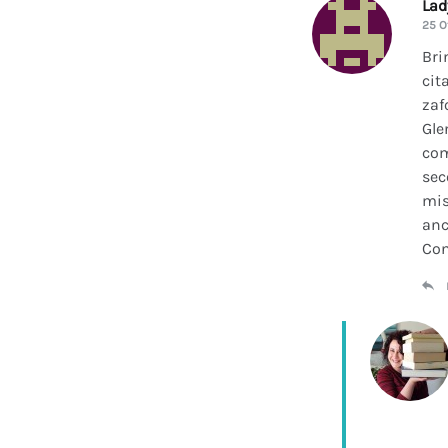
La
25 O
Bri
cit
zaf
Gle
com
sec
mis
anc
Con