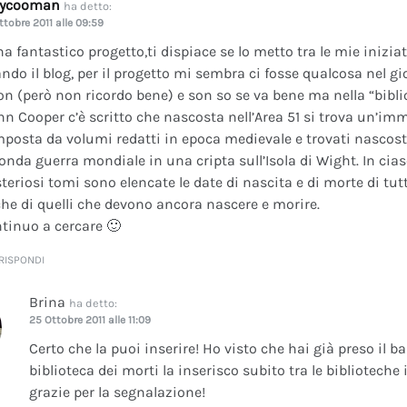
dycooman
ha detto:
ttobre 2011 alle 09:59
na fantastico progetto,ti dispiace se lo metto tra le mie inizi
ando il blog, per il progetto mi sembra ci fosse qualcosa nel gi
on (però non ricordo bene) e son so se va bene ma nella “bibli
nn Cooper c’è scritto che nascosta nell’Area 51 si trova un’im
posta da volumi redatti in epoca medievale e trovati nascosti 
onda guerra mondiale in una cripta sull’Isola di Wight. In cia
teriosi tomi sono elencate le date di nascita e di morte di tutt
he di quelli che devono ancora nascere e morire.
tinuo a cercare 🙂
RISPONDI
Brina
ha detto:
25 Ottobre 2011 alle 11:09
Certo che la puoi inserire! Ho visto che hai già preso il b
biblioteca dei morti la inserisco subito tra le bibliotech
grazie per la segnalazione!