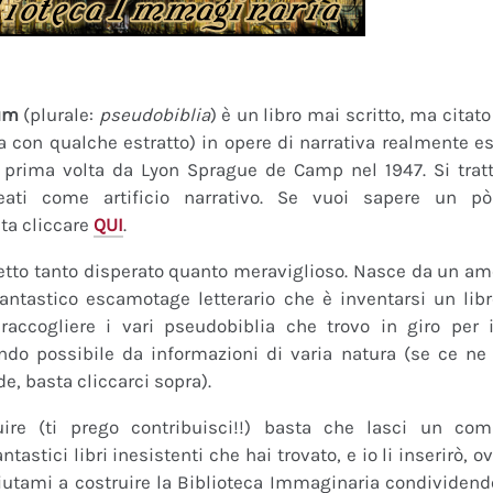
um
(plurale:
pseudobiblia
) è un libro mai scritto, ma citat
ra con qualche estratto) in opere di narrativa realmente es
a prima volta da Lyon Sprague de Camp nel 1947. Si tratt
eati come artificio narrativo. Se vuoi sapere un pò
ta cliccare
QUI
.
tto tanto disperato quanto meraviglioso. Nasce da un amor
fantastico escamotage letterario che è inventarsi un lib
raccogliere i vari pseudobiblia che trovo in giro per i
do possibile da informazioni di varia natura (se ce ne s
de, basta cliccarci sopra).
uire (ti prego contribuisci!!) basta che lasci un co
tastici libri inesistenti che hai trovato, e io li inserirò,
 Aiutami a costruire la Biblioteca Immaginaria condividendo