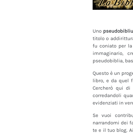
Uno
pseudobibli
titolo o addirittu
fu coniato per l
immaginario, cr
pseudobiblia, bas
Questo è un proge
libro, e da quel 
Cercherò qui di 
corredandoli quan
evidenziati in ver
Se vuoi contrib
narrandomi dei fan
te e il tuo blog.