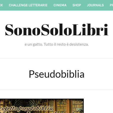
IX
CHALLENGE LETTERARIE
CINEMA
SHOP
JOURNALS
P
SonoSoloLibri
e un gatto. Tutto il resto è desistenza.
Pseudobiblia