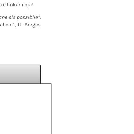
 e linkarli qui!
che sia possibile”.
abele”, J.L. Borges