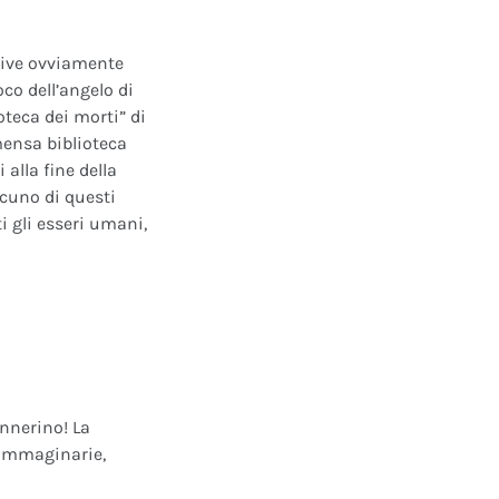
ative ovviamente
oco dell’angelo di
oteca dei morti” di
mensa biblioteca
alla fine della
scuno di questi
i gli esseri umani,
annerino! La
e immaginarie,