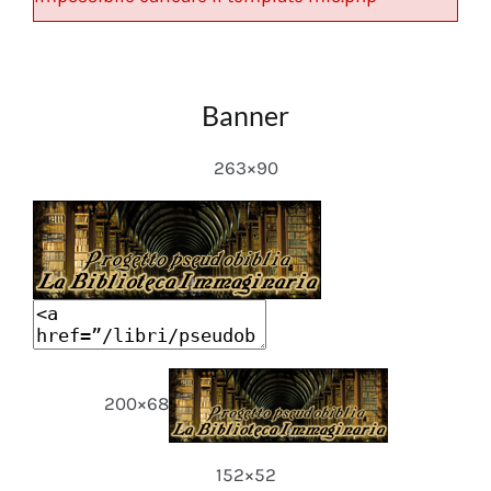
Banner
263×90
200×68
152×52