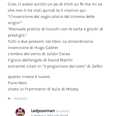
Ciao, ti avevo scritto un po di titoli su fb ma mi sa
che non li ha visti quindi te li riscrivo qui:
“L’invenzione dei sogni,storia del cinema delle
origini”
“Manuale pratico di trucchi con le carte e giochi di
prestigio.”
Tutti e due presenti nel libro: La straordinaria
invenzione di Hugo Cabret
L’ombra del vento di Julián Carax
Il gioco dell’angelo di David Martín
entrambi citati in “Il prigioniero del cielo” di Zafòn
questo invece è nuovo
Fiore Nero
citato in Frammenti di buio di Mosby
RISPONDI
Ladycooman
ha detto:
5 Febbraio 2013 alle 00:59