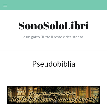
Skip
Mobile
to
menu
content
SonoSoloLibri
e un gatto. Tutto il resto è desistenza.
Pseudobiblia