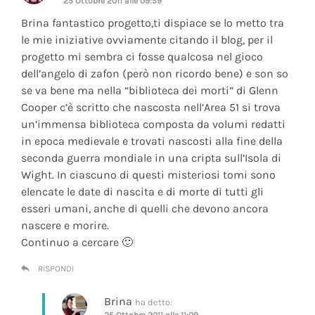
25 Ottobre 2011 alle 09:59
Brina fantastico progetto,ti dispiace se lo metto tra
le mie iniziative ovviamente citando il blog, per il
progetto mi sembra ci fosse qualcosa nel gioco
dell’angelo di zafon (però non ricordo bene) e son so
se va bene ma nella “biblioteca dei morti” di Glenn
Cooper c’è scritto che nascosta nell’Area 51 si trova
un’immensa biblioteca composta da volumi redatti
in epoca medievale e trovati nascosti alla fine della
seconda guerra mondiale in una cripta sull’Isola di
Wight. In ciascuno di questi misteriosi tomi sono
elencate le date di nascita e di morte di tutti gli
esseri umani, anche di quelli che devono ancora
nascere e morire.
Continuo a cercare 🙂
RISPONDI
Brina
ha detto:
25 Ottobre 2011 alle 11:09