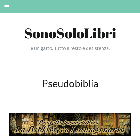
Skip
Mobile
to
menu
content
SonoSoloLibri
e un gatto. Tutto il resto è desistenza.
Pseudobiblia