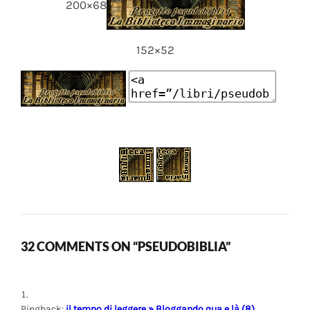
200×68
152×52
32 COMMENTS ON “PSEUDOBIBLIA”
Pingback:
il tempo di leggere » Bloggando qua e là (8)