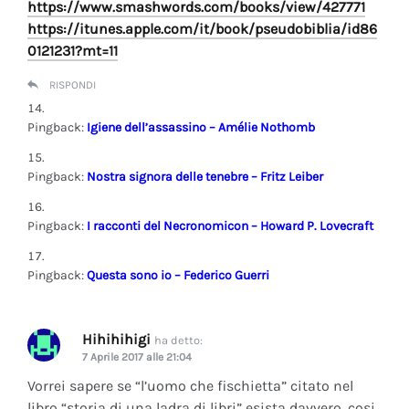
https://www.smashwords.com/books/view/427771
https://itunes.apple.com/it/book/pseudobiblia/id86
0121231?mt=11
RISPONDI
Pingback:
Igiene dell’assassino – Amélie Nothomb
Pingback:
Nostra signora delle tenebre – Fritz Leiber
Pingback:
I racconti del Necronomicon – Howard P. Lovecraft
Pingback:
Questa sono io – Federico Guerri
Hihihihigi
ha detto:
7 Aprile 2017 alle 21:04
Vorrei sapere se “l’uomo che fischietta” citato nel
libro “storia di una ladra di libri” esista davvero, cosi