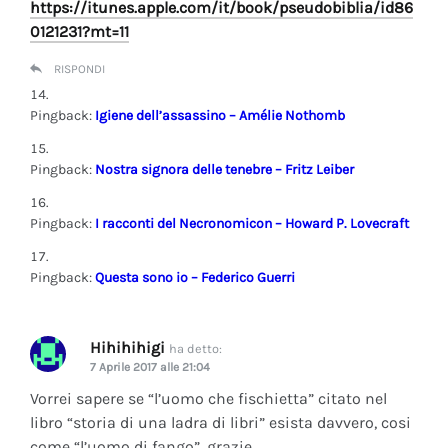
https://itunes.apple.com/it/book/pseudobiblia/id86
0121231?mt=11
RISPONDI
Pingback:
Igiene dell’assassino – Amélie Nothomb
Pingback:
Nostra signora delle tenebre – Fritz Leiber
Pingback:
I racconti del Necronomicon – Howard P. Lovecraft
Pingback:
Questa sono io – Federico Guerri
Hihihihigi
ha detto:
7 Aprile 2017 alle 21:04
Vorrei sapere se “l’uomo che fischietta” citato nel
libro “storia di una ladra di libri” esista davvero, cosi
come “l’uomo di fango”, grazie