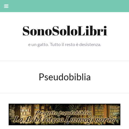
Skip
Mobile
to
menu
content
SonoSoloLibri
e un gatto. Tutto il resto è desistenza.
Pseudobiblia