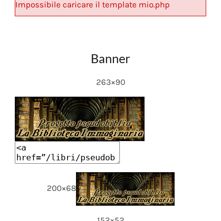
Impossibile caricare il template mio.php
Banner
263×90
200×68
152×52