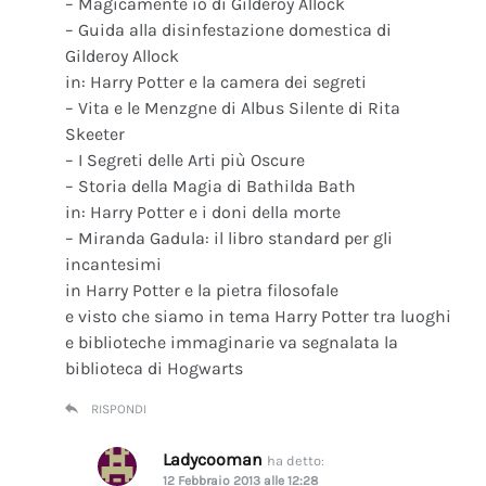
– Magicamente io di Gilderoy Allock
– Guida alla disinfestazione domestica di
Gilderoy Allock
in: Harry Potter e la camera dei segreti
– Vita e le Menzgne di Albus Silente di Rita
Skeeter
– I Segreti delle Arti più Oscure
– Storia della Magia di Bathilda Bath
in: Harry Potter e i doni della morte
– Miranda Gadula: il libro standard per gli
incantesimi
in Harry Potter e la pietra filosofale
e visto che siamo in tema Harry Potter tra luoghi
e biblioteche immaginarie va segnalata la
biblioteca di Hogwarts
RISPONDI
Ladycooman
ha detto:
12 Febbraio 2013 alle 12:28