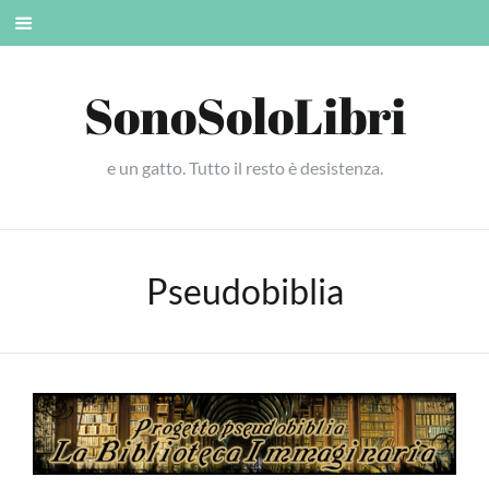
Skip
Mobile
to
menu
content
SonoSoloLibri
e un gatto. Tutto il resto è desistenza.
Pseudobiblia