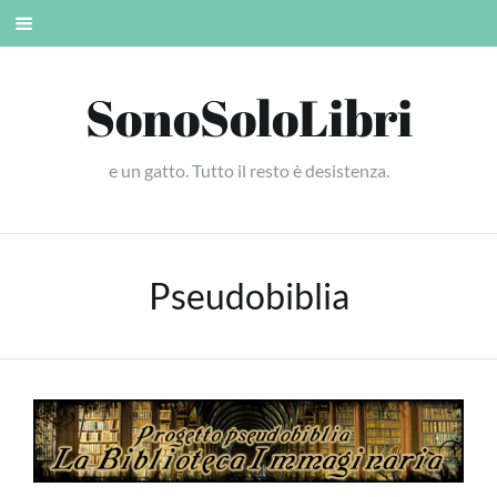
Skip
Mobile
to
menu
content
SonoSoloLibri
e un gatto. Tutto il resto è desistenza.
Pseudobiblia