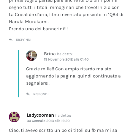
prima! Voglio partecipare anche io! D’ora in poi mi
segno tutti i titoli immaginari che trovo! Inizio con
La Crisalide d’aria
, libro inventato presente in 1Q84 di
Haruki Murakami.
Prendo uno dei bannerini!!!
RISPONDI
Brina
ha detto:
19 Novembre 2012 alle 01:40
Grazie mille!! Con ampio ritardo ma sto
aggiornando la pagina, quindi continuate a
segnalare!!
RISPONDI
Ladycooman
ha detto:
30 Gennaio 2013 alle 19:20
Ciao, ti avevo scritto un po di titoli su fb ma mi sa