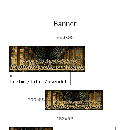
Banner
263×90
200×68
152×52