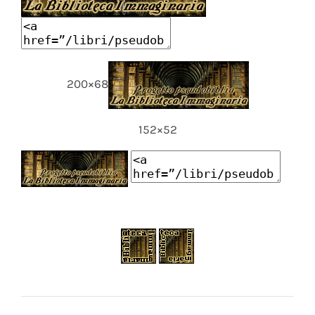
200×68
152×52