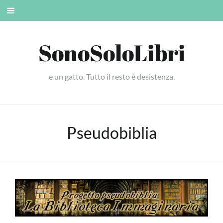
Skip
Mobile
to
menu
content
SonoSoloLibri
e un gatto. Tutto il resto è desistenza.
Pseudobiblia