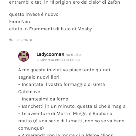
entrambi citati in “Il prigioniero del cielo” di Zafòn
questo invece è nuovo
Fiore Nero
citato in Frammenti di buio di Mosby
RISPONDI
Ladycooman
ha detto:
5 Febbraio 2013 alle 00:59
A me questa iniziativa piace tanto quindi
segnalo nuovi libri:
– Incantate il vostro formaggio di Greta
Catchlove
– Incantesimi da forno
– Banchetti in un minuto: questa si che è magia
– Le avventure di Martin Miggs, il Babbano
matto (è una serie di fumetti, non so se va bene
comunque)
– A merenda con la morte di Gilderoy Allock