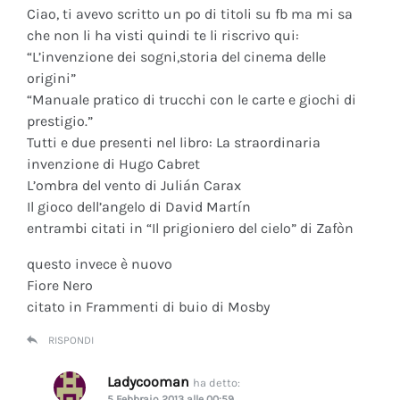
Ciao, ti avevo scritto un po di titoli su fb ma mi sa
che non li ha visti quindi te li riscrivo qui:
“L’invenzione dei sogni,storia del cinema delle
origini”
“Manuale pratico di trucchi con le carte e giochi di
prestigio.”
Tutti e due presenti nel libro: La straordinaria
invenzione di Hugo Cabret
L’ombra del vento di Julián Carax
Il gioco dell’angelo di David Martín
entrambi citati in “Il prigioniero del cielo” di Zafòn
questo invece è nuovo
Fiore Nero
citato in Frammenti di buio di Mosby
RISPONDI
Ladycooman
ha detto:
5 Febbraio 2013 alle 00:59