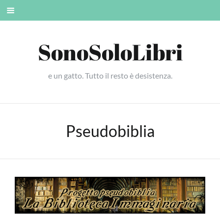
Skip
Mobile
to
menu
content
SonoSoloLibri
e un gatto. Tutto il resto è desistenza.
Pseudobiblia