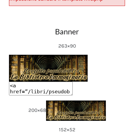
Banner
263×90
200×68
152×52