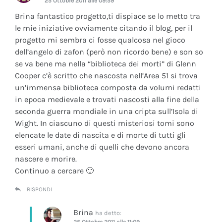
25 Ottobre 2011 alle 09:59
Brina fantastico progetto,ti dispiace se lo metto tra
le mie iniziative ovviamente citando il blog, per il
progetto mi sembra ci fosse qualcosa nel gioco
dell’angelo di zafon (però non ricordo bene) e son so
se va bene ma nella “biblioteca dei morti” di Glenn
Cooper c’è scritto che nascosta nell’Area 51 si trova
un’immensa biblioteca composta da volumi redatti
in epoca medievale e trovati nascosti alla fine della
seconda guerra mondiale in una cripta sull’Isola di
Wight. In ciascuno di questi misteriosi tomi sono
elencate le date di nascita e di morte di tutti gli
esseri umani, anche di quelli che devono ancora
nascere e morire.
Continuo a cercare 🙂
RISPONDI
Brina
ha detto:
25 Ottobre 2011 alle 11:09