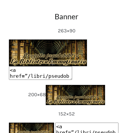
Banner
263×90
200×68
152×52