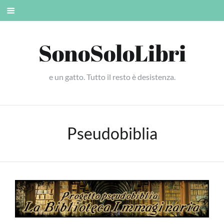
Skip
Mobile
to
menu
content
SonoSoloLibri
e un gatto. Tutto il resto è desistenza.
Pseudobiblia