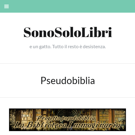
Skip
Mobile
to
menu
content
SonoSoloLibri
e un gatto. Tutto il resto è desistenza.
Pseudobiblia