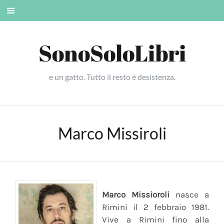
Skip
Mobile
to
menu
content
SonoSoloLibri
e un gatto. Tutto il resto è desistenza.
Marco Missiroli
Marco Missioroli
nasce a
Rimini il 2 febbraio 1981.
Vive a Rimini fino alla