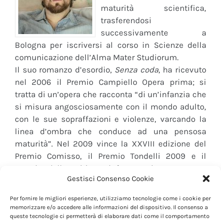
maturità scientifica,
trasferendosi
successivamente a
Bologna per iscriversi al corso in Scienze della
comunicazione dell’Alma Mater Studiorum.
Il suo romanzo d’esordio,
Senza coda
, ha ricevuto
nel 2006 il Premio Campiello Opera prima; si
tratta di un’opera che racconta “di un’infanzia che
si misura angosciosamente con il mondo adulto,
con le sue sopraffazioni e violenze, varcando la
linea d’ombra che conduce ad una pensosa
maturità”. Nel 2009 vince la XXVIII edizione del
Premio Comisso, il Premio Tondelli 2009 e il
premio della critica Ninfa-Camarina 2010 con
Gestisci Consenso Cookie
Bianco, il suo terzo romanzo. 3 anni dopo vince il
Premio Campiello Giuria dei Letterati 2012, il
Per fornire le migliori esperienze, utilizziamo tecnologie come i cookie per
premio Vigevano – Lucio Mastronardi e il premio
memorizzare e/o accedere alle informazioni del dispositivo. Il consenso a
queste tecnologie ci permetterà di elaborare dati come il comportamento
Bergamo con
Il senso dell’elefante
. Nel febbraio