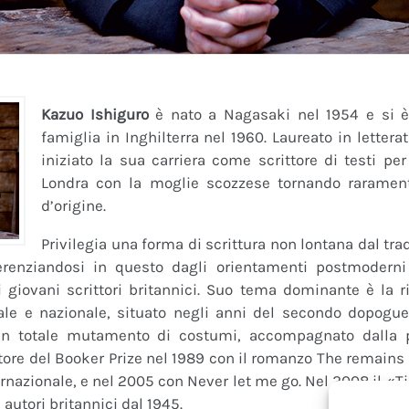
Kazuo Ishiguro
è nato a Nagasaki nel 1954 e si è 
famiglia in Inghilterra nel 1960. Laureato in letterat
iniziato la sua carriera come scrittore di testi pe
Londra con la moglie scozzese tornando raramen
d’origine.
Privilegia una forma di scrittura non lontana dal tra
ferenziandosi in questo dagli orientamenti postmoderni
i giovani scrittori britannici. Suo tema dominante è la 
ale e nazionale, situato negli anni del secondo dopogu
un totale mutamento di costumi, accompagnato dalla pe
itore del Booker Prize nel 1989 con il romanzo The remains 
rnazionale, e nel 2005 con Never let me go. Nel 2008 il «T
 autori britannici dal 1945.