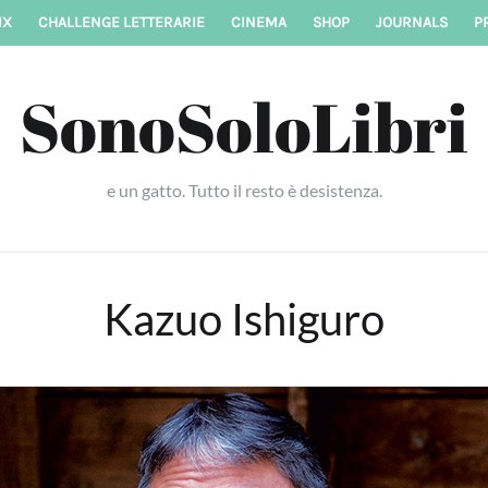
IX
CHALLENGE LETTERARIE
CINEMA
SHOP
JOURNALS
P
SonoSoloLibri
e un gatto. Tutto il resto è desistenza.
Kazuo Ishiguro