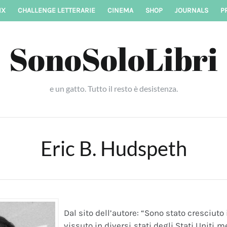
IX
CHALLENGE LETTERARIE
CINEMA
SHOP
JOURNALS
P
SonoSoloLibri
e un gatto. Tutto il resto è desistenza.
Eric B. Hudspeth
Dal sito dell’autore: “Sono stato cresciut
vissuto in diversi stati degli Stati Uniti 