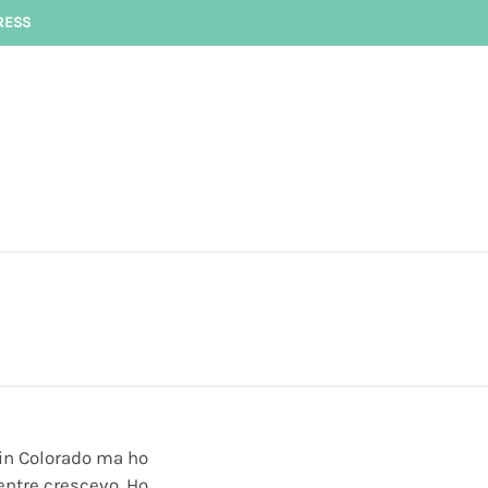
RESS
o in Colorado ma ho
mentre crescevo. Ho