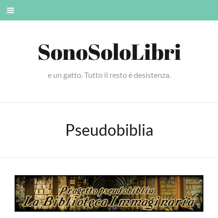
Skip
Mobile
to
menu
content
SonoSoloLibri
e un gatto. Tutto il resto è desistenza.
Pseudobiblia