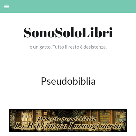
Skip
Mobile
to
menu
content
SonoSoloLibri
e un gatto. Tutto il resto è desistenza.
Pseudobiblia