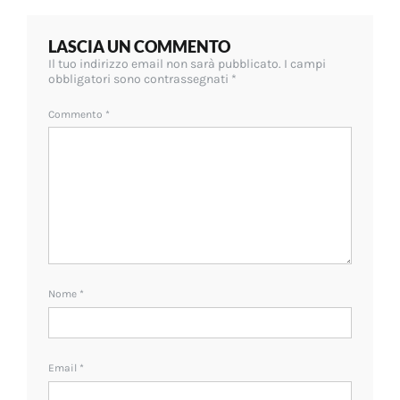
LASCIA UN COMMENTO
Il tuo indirizzo email non sarà pubblicato.
I campi
obbligatori sono contrassegnati
*
Commento
*
Nome
*
Email
*