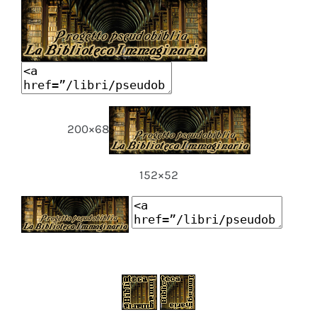
200×68
152×52