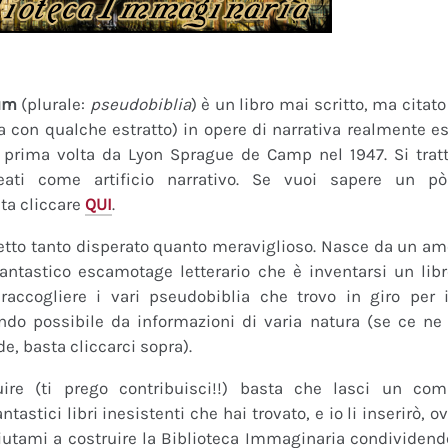
um
(plurale:
pseudobiblia
) è un libro mai scritto, ma citat
ra con qualche estratto) in opere di narrativa realmente es
a prima volta da Lyon Sprague de Camp nel 1947. Si tratt
eati come artificio narrativo. Se vuoi sapere un pò
ta cliccare
QUI
.
tto tanto disperato quanto meraviglioso. Nasce da un amor
fantastico escamotage letterario che è inventarsi un lib
raccogliere i vari pseudobiblia che trovo in giro per i
do possibile da informazioni di varia natura (se ce ne s
de, basta cliccarci sopra).
uire (ti prego contribuisci!!) basta che lasci un co
tastici libri inesistenti che hai trovato, e io li inserirò,
 Aiutami a costruire la Biblioteca Immaginaria condividendo