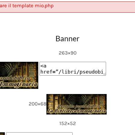
are il template mio.php
Banner
263×90
200×68
152×52