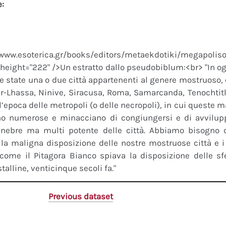
e:
mg class="align
/www.esoterica.gr/books/editors/metaekdotiki/megapoli
 height="222" />Un estratto dallo pseudobiblum:<br> "In ogn
 state una o due città appartenenti al genere mostruoso
Ur-Lhassa, Ninive, Siracusa, Roma, Samarcanda, Tenochtit
’epoca delle metropoli (o delle necropoli), in cui queste m
no numerose e minacciano di congiungersi e di avvilup
unebre ma multi potente delle città. Abbiamo bisogno 
 la maligna disposizione delle nostre mostruose città e 
ì come il Pitagora Bianco spiava la disposizione delle sfe
stalline, venticinque secoli fa."
Previous dataset