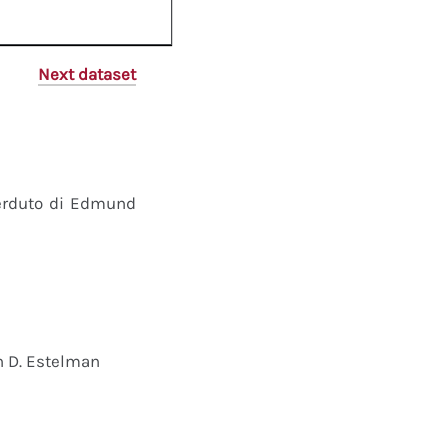
Next dataset
perduto di Edmund
n D. Estelman