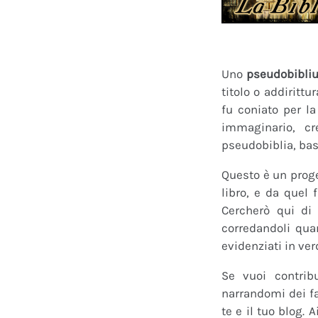
Uno
pseudobibli
titolo o addirittu
fu coniato per l
immaginario, cr
pseudobiblia, bas
Questo è un proge
libro, e da quel 
Cercherò qui di 
corredandoli quan
evidenziati in ver
Se vuoi contrib
narrandomi dei fan
te e il tuo blog.