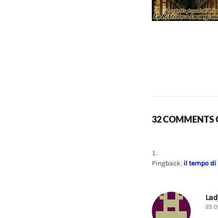
32 COMMENTS O
Pingback:
il tempo di
La
25 O