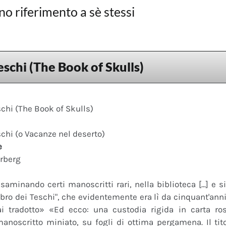
no riferimento a sè stessi
eschi (The Book of Skulls)
schi (The Book of Skulls)
schi (o Vacanze nel deserto)
e
erberg
saminando certi manoscritti rari, nella biblioteca [...] e 
"Libro dei Teschi", che evidentemente era lì da cinquant'an
ai tradotto» «Ed ecco: una custodia rigida in carta r
anoscritto miniato, su fogli di ottima pergamena. Il tito