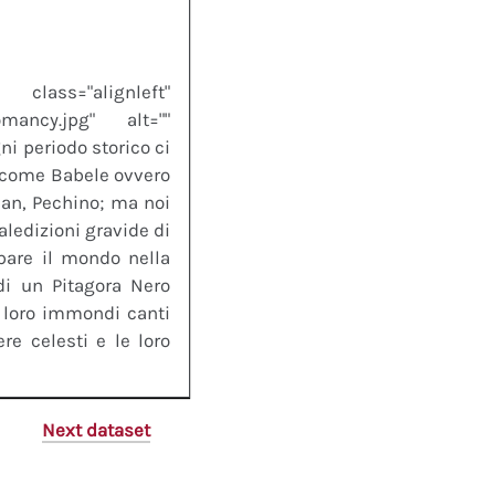
left"
somancy.jpg" alt=""
i periodo storico ci
, come Babele ovvero
lan, Pechino; ma noi
aledizioni gravide di
pare il mondo nella
di un Pitagora Nero
i loro immondi canti
re celesti e le loro
Next dataset