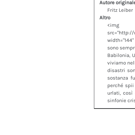
Autore original
Fritz Leiber
Altro
<i
src="http:/
width="144"
sono sempre
Babilonia, 
viviamo nell
disastri so
sostanza f
perché spii
urlati, cos
sinfonie cri