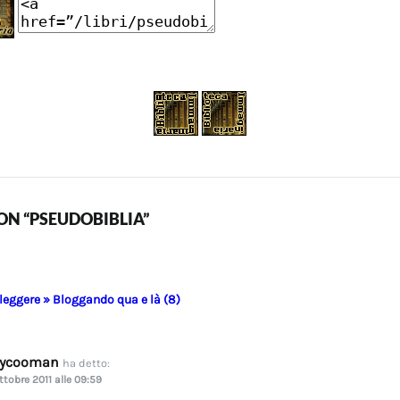
N “PSEUDOBIBLIA”
 leggere » Bloggando qua e là (8)
dycooman
ha detto:
ttobre 2011 alle 09:59