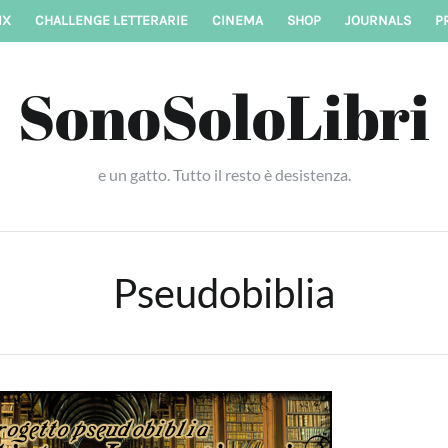
IX
CHALLENGE LETTERARIE
CINEMA
SHOP
JOURNALS
P
SonoSoloLibri
e un gatto. Tutto il resto è desistenza.
Pseudobiblia