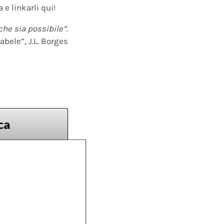
 e linkarli qui!
che sia possibile”.
abele”, J.L. Borges
ca