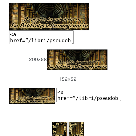
200×68
152×52