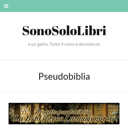
Skip
Mobile
to
menu
content
SonoSoloLibri
e un gatto. Tutto il resto è desistenza.
Pseudobiblia