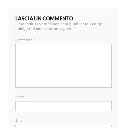
LASCIA UN COMMENTO
Il tuo indirizzo email non sarà pubblicato.
I campi
obbligatori sono contrassegnati
*
Commento
*
Nome
*
Email
*