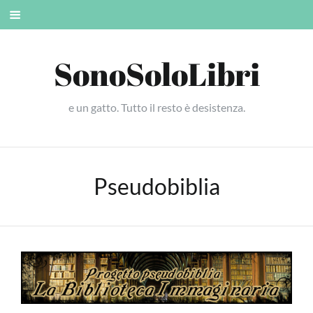
Skip
Mobile
to
menu
content
SonoSoloLibri
e un gatto. Tutto il resto è desistenza.
Pseudobiblia