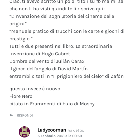
Ciao, ti avevo scritto un po di titoli su fb ma mi sa
che non li ha visti quindi te li riscrivo qui:
“L’invenzione dei sogni,storia del cinema delle
origini”
“Manuale pratico di trucchi con le carte e giochi di
prestigio.”
Tutti e due presenti nel libro: La straordinaria
invenzione di Hugo Cabret
L’ombra del vento di Julián Carax
Il gioco dell’angelo di David Martín
entrambi citati in “Il prigioniero del cielo” di Zafòn
questo invece è nuovo
Fiore Nero
citato in Frammenti di buio di Mosby
RISPONDI
Ladycooman
ha detto:
5 Febbraio 2013 alle 00:59