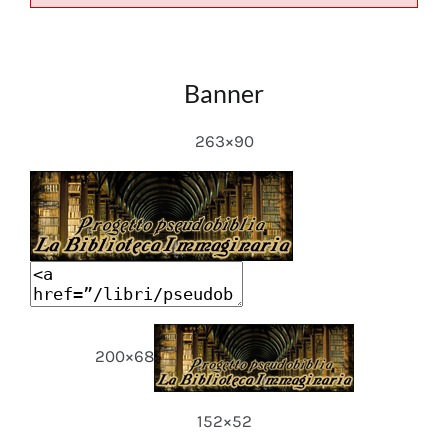
Banner
263×90
200×68
152×52