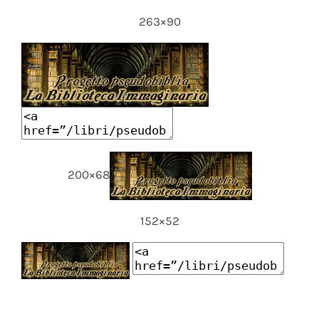
263×90
200×68
152×52