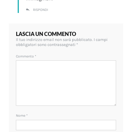
RISPONDI
LASCIA UN COMMENTO
Il tuo indirizzo email non sarà pubblicato.
I campi
obbligatori sono contrassegnati
*
Commento
*
Nome
*