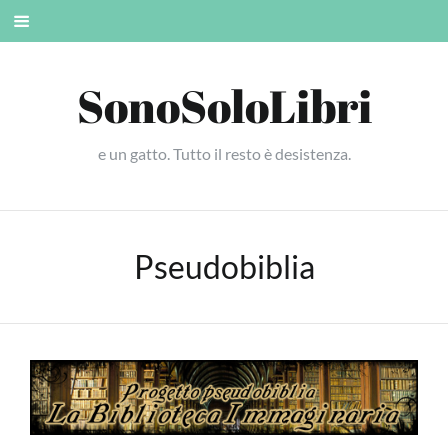
Skip
Mobile
to
menu
content
SonoSoloLibri
e un gatto. Tutto il resto è desistenza.
Pseudobiblia