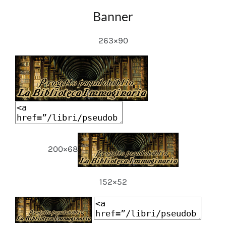
Banner
263×90
200×68
152×52