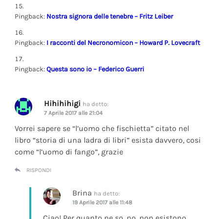
Pingback:
Nostra signora delle tenebre – Fritz Leiber
Pingback:
I racconti del Necronomicon – Howard P. Lovecraft
Pingback:
Questa sono io – Federico Guerri
Hihihihigi
ha detto:
7 Aprile 2017 alle 21:04
Vorrei sapere se “l’uomo che fischietta” citato nel
libro “storia di una ladra di libri” esista davvero, cosi
come “l’uomo di fango”, grazie
RISPONDI
Brina
ha detto:
19 Aprile 2017 alle 11:48
Ciao! Per quanto ne so, no, non esistono.