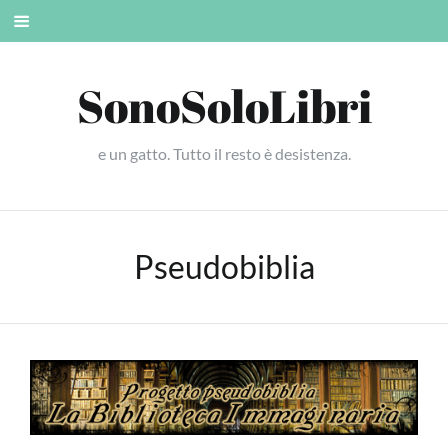
Skip
Mobile
to
menu
content
SonoSoloLibri
e un gatto. Tutto il resto è desistenza.
Pseudobiblia