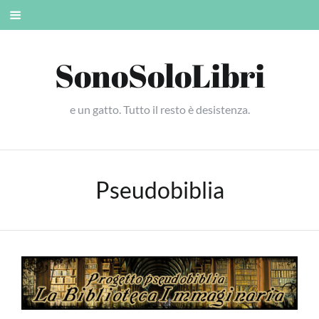
Skip
Mobile
to
menu
content
SonoSoloLibri
e un gatto. Tutto il resto è desistenza.
Pseudobiblia