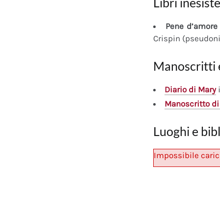
Libri inesiste
Pene d’amore 
Crispin (pseudon
Manoscritti 
Diario
di Mary
i
Manoscritto
di
Luoghi e bib
Impossibile caric