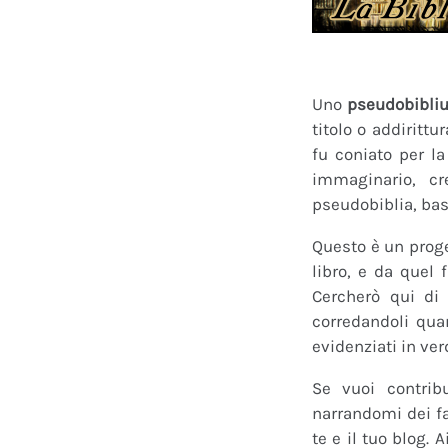
Uno
pseudobibli
titolo o addirittu
fu coniato per l
immaginario, cr
pseudobiblia, bas
Questo è un proge
libro, e da quel 
Cercherò qui di 
corredandoli quan
evidenziati in ver
Se vuoi contrib
narrandomi dei fan
te e il tuo blog.