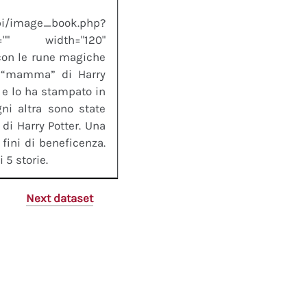
/image_book.php?
t="" width="120"
 con le rune magiche
, “mamma” di Harry
i e lo ha stampato in
ni altra sono state
 di Harry Potter. Una
fini di beneficenza.
 5 storie.
Next dataset