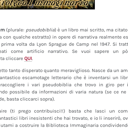
um
(plurale:
pseudobiblia
) è un libro mai scritto, ma citat
ra con qualche estratto) in opere di narrativa realmente es
a prima volta da Lyon Sprague de Camp nel 1947. Si tratt
eati come artificio narrativo. Se vuoi sapere un pò
ta cliccare
QUI
.
tto tanto disperato quanto meraviglioso. Nasce da un amor
fantastico escamotage letterario che è inventarsi un lib
raccogliere i vari pseudobiblia che trovo in giro per i
do possibile da informazioni di varia natura (se ce ne s
de, basta cliccarci sopra).
uire (ti prego contribuisci!!) basta che lasci un co
tastici libri inesistenti che hai trovato, e io li inserirò,
 Aiutami a costruire la Biblioteca Immaginaria condividendo