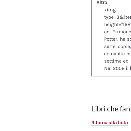
Altro
<img clas
type=3&it
height="168
ad Ermione
Potter, ha s
sette copie
coinvolte ne
settima ed 
Nel 2008 il l
Libri che fan
Ritorna alla lista