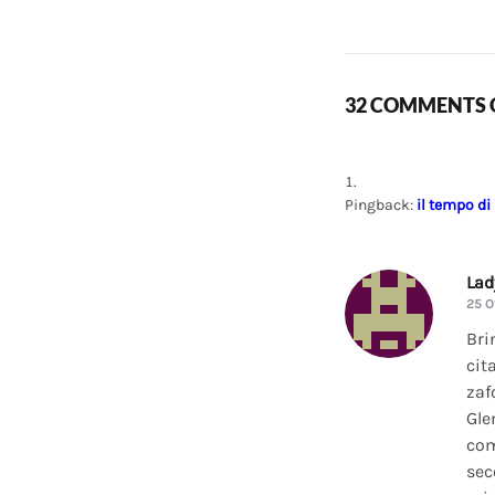
32 COMMENTS O
Pingback:
il tempo di
La
25 O
Bri
cit
zaf
Gle
com
sec