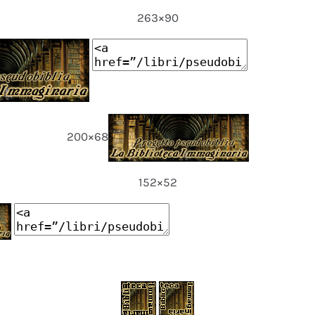
263×90
200×68
152×52