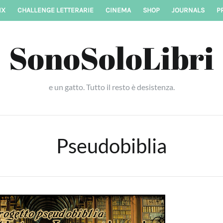
IX
CHALLENGE LETTERARIE
CINEMA
SHOP
JOURNALS
P
SonoSoloLibri
e un gatto. Tutto il resto è desistenza.
Pseudobiblia