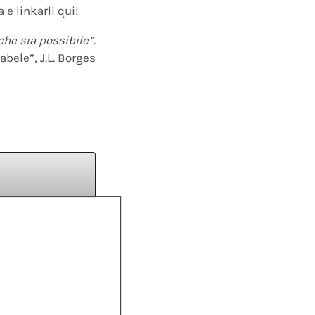
 e linkarli qui!
che sia possibile”.
abele”, J.L. Borges