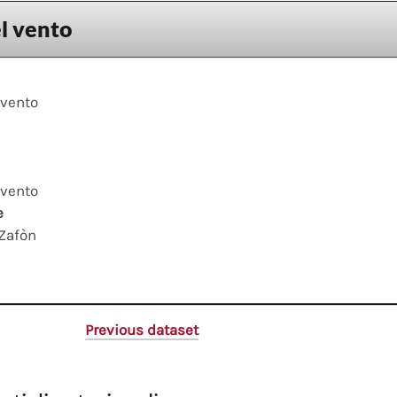
l vento
 vento
x
 vento
e
 Zafòn
Previous dataset