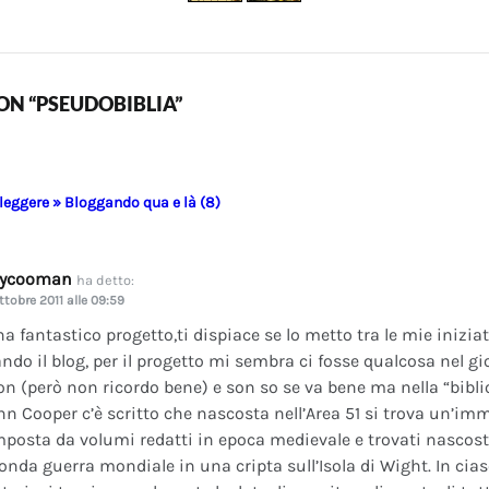
N “PSEUDOBIBLIA”
 leggere » Bloggando qua e là (8)
dycooman
ha detto:
ttobre 2011 alle 09:59
na fantastico progetto,ti dispiace se lo metto tra le mie inizi
ando il blog, per il progetto mi sembra ci fosse qualcosa nel gi
on (però non ricordo bene) e son so se va bene ma nella “bibli
nn Cooper c’è scritto che nascosta nell’Area 51 si trova un’im
posta da volumi redatti in epoca medievale e trovati nascosti 
onda guerra mondiale in una cripta sull’Isola di Wight. In cia