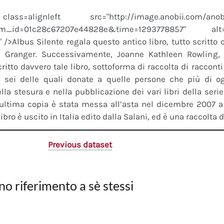
s=alignleft src="http://image.anobii.com/anobi
em_id=01c28c67207e44828e&time=1293778857" al
" />Albus Silente regala questo antico libro, tutto scritto
 Granger. Successivamente, Joanne Kathleen Rowling
critto davvero tale libro, sottoforma di raccolta di raccont
, sei delle quali donate a quelle persone che più di og
lla stesura e nella pubblicazione dei vari libri della serie
ultima copia è stata messa all’asta nel dicembre 2007 a 
ibro è uscito in Italia edito dalla Salani, ed è una raccolta di
Previous dataset
no riferimento a sè stessi